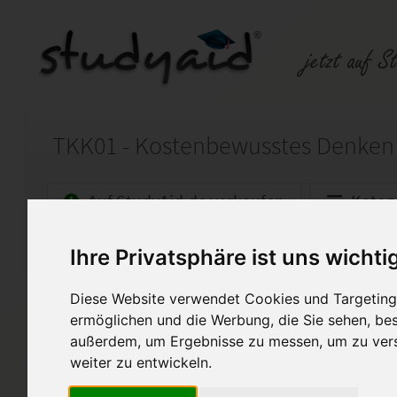
TKK01 - Kostenbewusstes Denken
Auf StudyAid.de verkaufen
Kateg
Ihre Privatsphäre ist uns wichti
Startseite
Wirtschaft
Diese Website verwendet Cookies und Targeting 
Betriebswirtschaftliches Ha
ermöglichen und die Werbung, die Sie sehen, bes
Hier biete ich die ausführliche
außerdem, um Ergebnisse zu messen, um zu ver
TKK01 für den geprüften Medienf
weiter zu entwickeln.