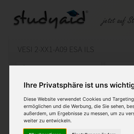
VESI 2-XX1-A09 ESA ILS
Auf StudyAid.de verkaufen
Kateg
Ihre Privatsphäre ist uns wichti
Startseite
Wirtschaft
Diese Website verwendet Cookies und Targeting 
Sachversicherungen
ermöglichen und die Werbung, die Sie sehen, bes
außerdem, um Ergebnisse zu messen, um zu ver
Ich verkaufe meine Einsendea
weiter zu entwickeln.
mir selbst erarbeitet und mit 