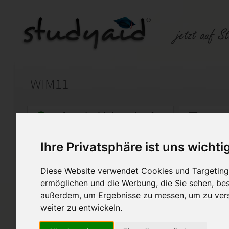
WIM11
Auf StudyAid.de verkaufen
Kateg
Ihre Privatsphäre ist uns wichti
Startseite
Wirtschaft
Diese Website verwendet Cookies und Targeting 
Marketing für Wirtschaftsme
ermöglichen und die Werbung, die Sie sehen, bes
außerdem, um Ergebnisse zu messen, um zu ver
Ich biete meine Lösung zur o
SGD / Fernakademie für Erwa
weiter zu entwickeln.
dient als Hilfestellung, kopie