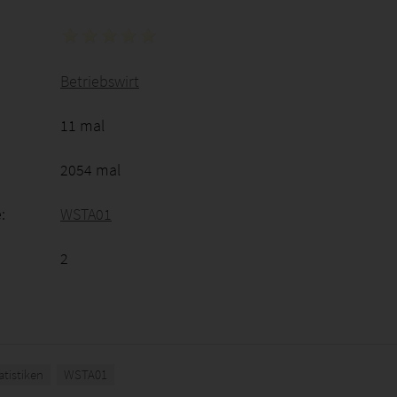
Betriebswirt
11 mal
2054 mal
:
WSTA01
2
atistiken
WSTA01