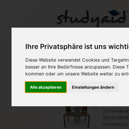
WSTA01 - WSTA1 Ein
Ihre Privatsphäre ist uns wicht
Diese Website verwendet Cookies und Targeting
Auf StudyAid.de verkau
besser an Ihre Bedürfnisse anzupassen. Diese
kommen oder um unsere Website weiter zu ent
Startseite
Wirtschaft
Alle akzeptieren
Einstellungen ändern
Wirtscha
Ich verkaufe
Die Einsend
Korrekturk