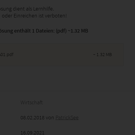
sung dient als Lernhilfe.
 oder Einreichen ist verboten!
ösung enthält 1 Dateien: (pdf) ~1.32 MB
01.pdf
~ 1.32 MB
2026 - 07:34:41
Wirtschaft
08.02.2018 von
PatrickSee
16.09.2021