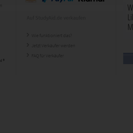
en
Auf StudyAid.de verkaufen
Wie funktioniert das?
Jetzt Verkäufer werden
FAQ für Verkäufer
d ®