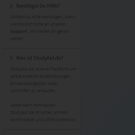
Benötigst Du Hilfe?
Solltest du Hilfe benötigen, dann
wende dich bitte an unseren
Support
. Wir helfen dir gerne
weiter!
Was ist StudyAid.de?
StudyAid.de ist eine Plattform um
selbst erstellte Musterlösungen,
Einsendeaufgaben oder
Lernhilfen zu verkaufen.
Jeder kann mitmachen.
StudyAid.de ist sicher, schnell,
komfortabel und 100% kostenlos.