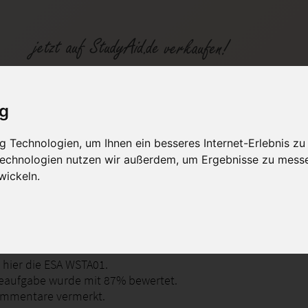
sendeaufgabe
ig
 Technologien, um Ihnen ein besseres Internet-Erlebnis zu
fen
Kategorien
Studiengänge / Lehr
 Technologien nutzen wir außerdem, um Ergebnisse zu mess
wickeln.
ftsstatistiken
 hier die ESA WSTA01.
eaufgabe wurde mit 87% bewertet.
ommentare vermerkt.