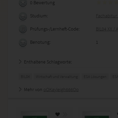
0 Bewertung
Studium:
Fachabitur 
Prüfungs-/Lernheft-Code:
BIL04 XX / 
Benotung:
1
Enthaltene Schlagworte:
BIL04
Wirtschaft und Verwaltung
ESA Lösungen
ES
Mehr von
oOKayleigh666Oo