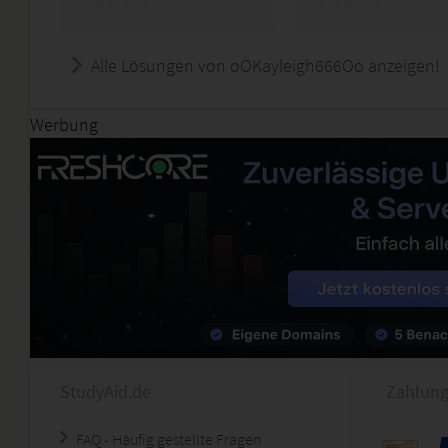
Alle Lösungen von oOKayleigh666Oo anzeigen!
Werbung
StudyAid.de
Zahlung
FAQ - Häufig gestellte Fragen