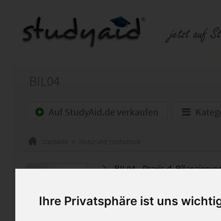
BIL04
Auf StudyAid.de verkaufen
Kateg
Startseite
Abitur und Hochschule
BIL04 - Praxis d. Bilanzierun
Note 1 (100/100)!
Ihre Privatsphäre ist uns wichti
Die Einsendeaufgaben dürfen n