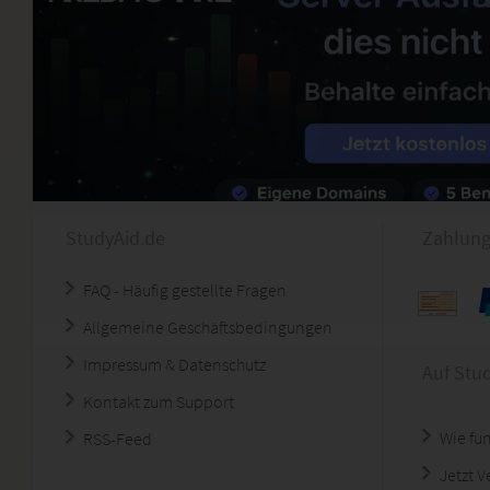
StudyAid.de
Zahlung
FAQ - Häufig gestellte Fragen
Allgemeine Geschäftsbedingungen
Impressum & Datenschutz
Auf Stu
Kontakt zum Support
Wie fun
RSS-Feed
Jetzt 