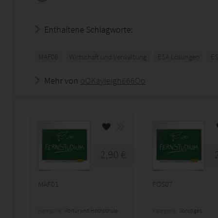
Enthaltene Schlagworte:
MAF06
Wirtschaft und Verwaltung
ESA Lösungen
E
Mehr von
oOKayleigh666Oo
2,90 €
MAF01
FOS07
Kategorie:
Abitur und Hochschule
Kategorie:
Sonstiges