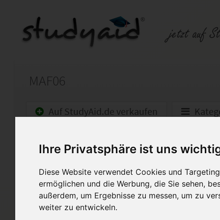
MAF06
Auf StudyAid.de verkaufen
Kateg
Startseite
Abitur und Hochschule
Ihre Privatsphäre ist uns wichti
MAF06 - Integralrechnung
Diese Website verwendet Cookies und Targeting 
ermöglichen und die Werbung, die Sie sehen, bes
Note 1 (98/100)! Mit Hinweise
außerdem, um Ergebnisse zu messen, um zu ver
weiter zu entwickeln.
Die Einsendeaufgaben dürfen n