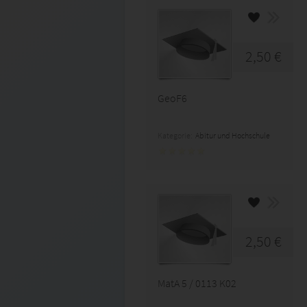
2,50 €
GeoF6
Kategorie:
Abitur und Hochschule
2,50 €
MatA 5 / 0113 K02