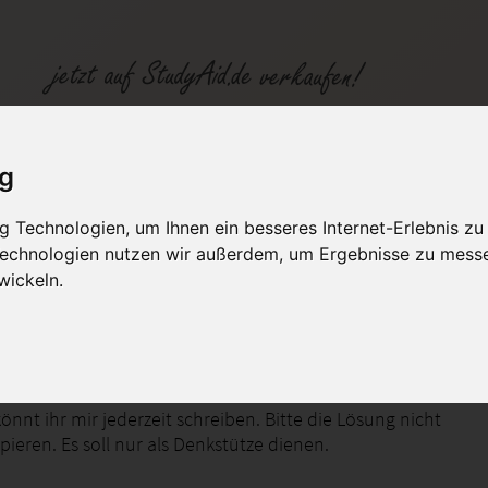
ig
 Technologien, um Ihnen ein besseres Internet-Erlebnis zu
fen
Kategorien
Studiengänge / Lehr
 Technologien nutzen wir außerdem, um Ergebnisse zu mess
wickeln.
nzial und Aktionspotenzial
önnt ihr mir jederzeit schreiben. Bitte die Lösung nicht
ieren. Es soll nur als Denkstütze dienen.