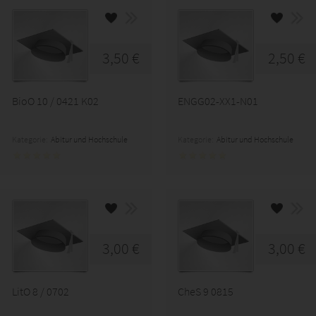
3,50 €
2,50 €
BioO 10 / 0421 K02
ENGG02-XX1-N01
Kategorie:
Abitur und Hochschule
Kategorie:
Abitur und Hochschule
3,00 €
3,00 €
LitO 8 / 0702
CheS 9 0815