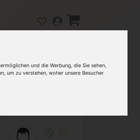
 ermöglichen und die Werbung, die Sie sehen,
gänge
Hilfe / FAQ
en, um zu verstehen, woher unsere Besucher
3,00 €
Verkäufer:
marinaheinz