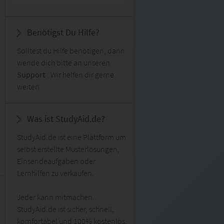
Benötigst Du Hilfe?
Solltest du Hilfe benötigen, dann
wende dich bitte an unseren
Support
. Wir helfen dir gerne
weiter!
Was ist StudyAid.de?
StudyAid.de ist eine Plattform um
selbst erstellte Musterlösungen,
Einsendeaufgaben oder
Lernhilfen zu verkaufen.
Jeder kann mitmachen.
StudyAid.de ist sicher, schnell,
komfortabel und 100% kostenlos.