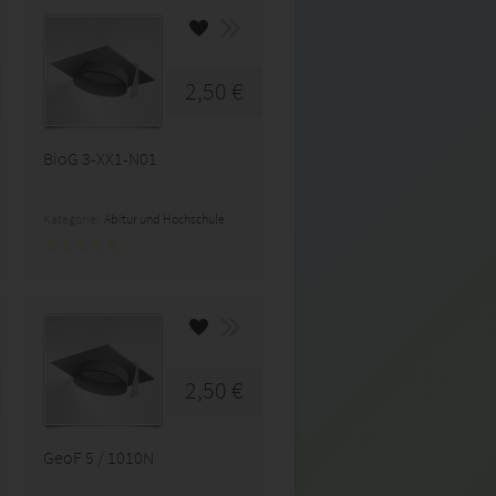
2,50 €
BioG 3-XX1-N01
Kategorie:
Abitur und Hochschule
2,50 €
GeoF 5 / 1010N