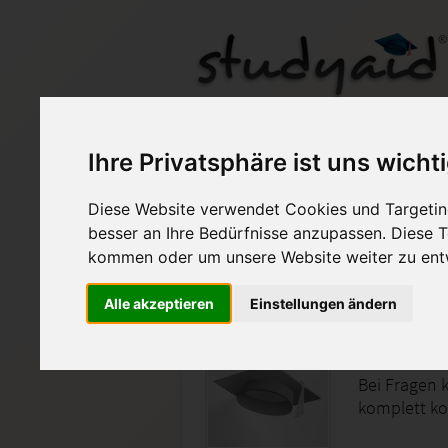
BioO 6N / 0913 A02
Ihre Privatsphäre ist uns wicht
Diese Website verwendet Cookies und Targeting
Auf StudyAid.de verkau
besser an Ihre Bedürfnisse anzupassen. Diese
kommen oder um unsere Website weiter zu ent
Startseite
Abitur und Hochschule
Alle akzeptieren
Einstellungen ändern
Ruhepote
Bei Fragen k
komplett kop