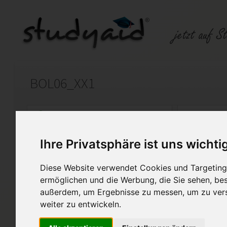
BOL06_XX1
Auf StudyAid.de verkaufen
Kateg
Ihre Privatsphäre ist uns wichti
Startseite
Abitur und Hochschule
Diese Website verwendet Cookies und Targeting 
Biologie
ermöglichen und die Werbung, die Sie sehen, bes
außerdem, um Ergebnisse zu messen, um zu ver
Rezeptoren, Maslowscher Hund,
weiter zu entwickeln.
Diese Lösung enthält 1 Date