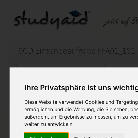
SGD Einsendeaufgabe FFA01_1S1
Auf StudyAid.de verkaufen
Kateg
Ihre Privatsphäre ist uns wichti
Startseite
Abitur und Hochschule
Diese Website verwendet Cookies und Targeting 
Französisch
ermöglichen und die Werbung, die Sie sehen, bes
außerdem, um Ergebnisse zu messen, um zu ver
Bestimmter & unbestimmter Arti
weiter zu entwickeln.
Verbformen und Übersetzung