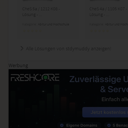
CheS 5a / 1212 K08 -
CheS 4a / 1105 K07 -
Lösung - ...
Lösung - ...
Kategorie:
Abitur und Hochschule
Kategorie:
Abitur und Hoch
Alle Lösungen von stdymuddy anzeigen!
Werbung