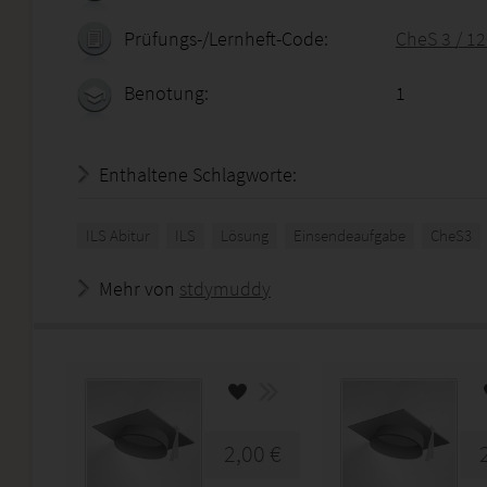
Prüfungs-/Lernheft-Code:
CheS 3 / 1
Benotung:
1
Enthaltene Schlagworte:
ILS Abitur
ILS
Lösung
Einsendeaufgabe
CheS3
Mehr von
stdymuddy
2,00 €