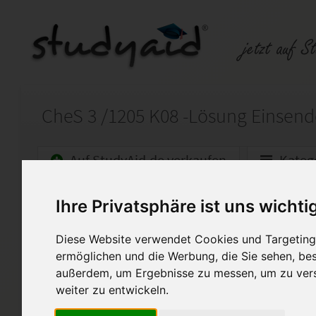
Auf StudyAid.de verkaufen
Kateg
Ihre Privatsphäre ist uns wichti
Startseite
Abitur und Hochschule
Diese Website verwendet Cookies und Targeting 
Lösung zum Studienheft: Allgemeine Chemie - Das
ermöglichen und die Werbung, die Sie sehen, bes
Lösung für das Studienheft: C
außerdem, um Ergebnisse zu messen, um zu ver
1,3.
weiter zu entwickeln.
Um folgende Aufgaben handel