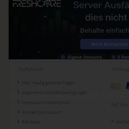
StudyAid.de
Zahlung
FAQ - Häufig gestellte Fragen
Allgemeine Geschäftsbedingungen
Impressum & Datenschutz
Auf Stu
Kontakt zum Support
Wie fun
RSS-Feed