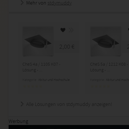
Mehr von
stdymuddy
2,00 €
CheS 4a / 1105 K07 -
CheS 5a / 1212 K08 -
Lösung - ...
Lösung - ...
Kategorie:
Abitur und Hochschule
Kategorie:
Abitur und Hoch
Alle Lösungen von stdymuddy anzeigen!
Werbung