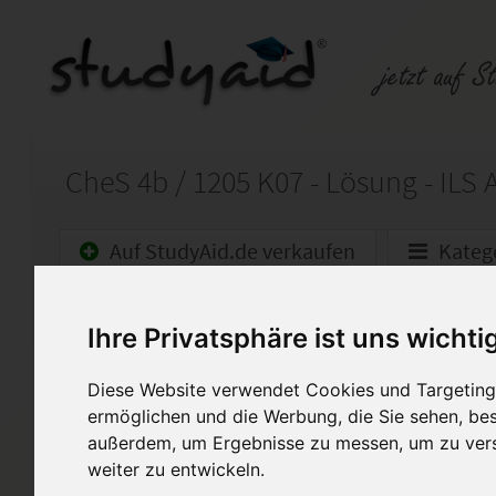
Auf StudyAid.de verkaufen
Kateg
Startseite
Abitur und Hochschule
Ihre Privatsphäre ist uns wichti
Einsendeaufgabe des Studien
Diese Website verwendet Cookies und Targeting 
ermöglichen und die Werbung, die Sie sehen, bes
Lösung für das Heft : CheS 4b
außerdem, um Ergebnisse zu messen, um zu ver
Allgemeine Chemie
weiter zu entwickeln.
Das chemische Gleichgewicht