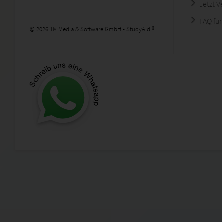
Jetzt 
FAQ für
© 2026 1M Media & Software GmbH - StudyAid ®