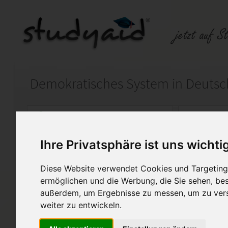
Auf StudyAid.de verkaufen
Kateg
Ihre Privatsphäre ist uns wichti
Startseite
Abitur und Hochschule
Diese Website verwendet Cookies und Targeting 
Wiedervereinigung, Mauerfal
ermöglichen und die Werbung, die Sie sehen, bes
außerdem, um Ergebnisse zu messen, um zu ver
Zusammenfassung der Argumen
weiter zu entwickeln.
Interpretation der Karikatur von
Interpretation der Aussage von 