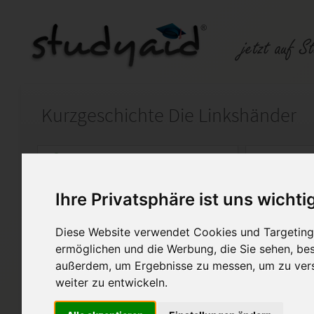
Kurzgeschichte Die Linkshänder
Auf StudyAid.de verkaufen
Kateg
Ihre Privatsphäre ist uns wichti
Startseite
Abitur und Hochschule
Diese Website verwendet Cookies und Targeting 
Günter Grass, Analyse, Inter
ermöglichen und die Werbung, die Sie sehen, bes
außerdem, um Ergebnisse zu messen, um zu ver
Die Linkshänder
weiter zu entwickeln.
Kurzgeschichte über Ausgrenzun
innerhalb der Gesellschaft