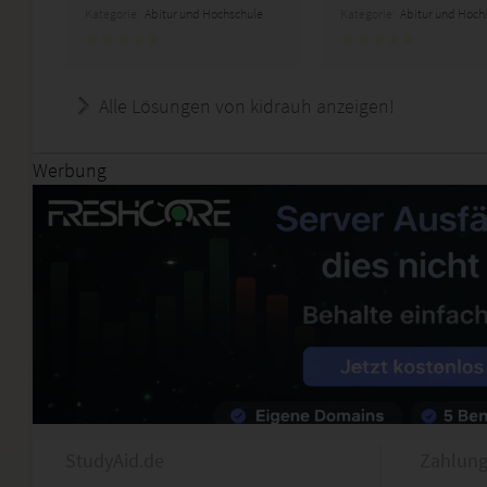
Kategorie:
Abitur und Hochschule
Kategorie:
Abitur und Hoch
Alle Lösungen von kidrauh anzeigen!
Werbung
StudyAid.de
Zahlung