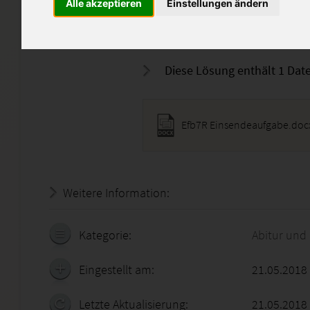
Note 6 führen.
Alle akzeptieren
Einstellungen ändern
Über eine gute Bewertung wür
Diese Lösung enthält 1 Date
Efb7R Einsendeaufgabe.doc
Weitere Information:
19.07.2026 - 05:17:45
Kategorie:
Abitur und
Eingestellt am:
21.05.2018
Letzte Aktualisierung:
21.05.2018