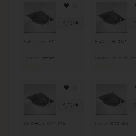
4,00 €
Koka 4-xxx1-A17
EleA 4 / 0600 K 12
Kategorie:
Sonstiges
Kategorie:
Abitur und Hoch
4,00 €
ILS GEBU 5-XXX1-K15
Ches7 /0210 K08