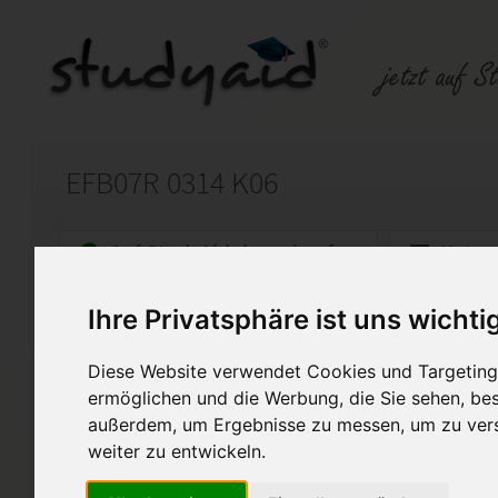
EFB07R 0314 K06
Auf StudyAid.de verkaufen
Kateg
Ihre Privatsphäre ist uns wichti
Startseite
Abitur und Hochschule
Diese Website verwendet Cookies und Targeting 
Englisch für den Beruf 7
ermöglichen und die Werbung, die Sie sehen, bes
außerdem, um Ergebnisse zu messen, um zu ver
Diese von mir selbst erstellte
bewertet und dient lediglich a
weiter zu entwickeln.
kopieren untersagt und würde 