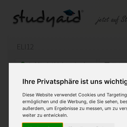
ELI12
Auf StudyAid.de verkaufen
Kateg
Ihre Privatsphäre ist uns wichti
Startseite
Abitur und Hochschule
Diese Website verwendet Cookies und Targeting 
Abitur SGD Lösung
ermöglichen und die Werbung, die Sie sehen, bes
außerdem, um Ergebnisse zu messen, um zu ver
Lösung Einsendeaufgabe Abitur SG
weiter zu entwickeln.
Diese Lösung enthält 1 Date