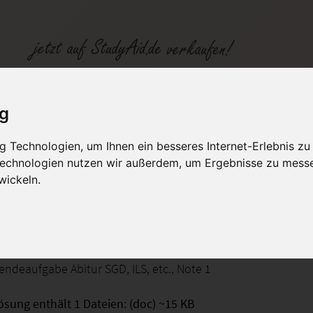
ig
 Technologien, um Ihnen ein besseres Internet-Erlebnis zu
fen
Kategorien
Studiengänge / Lehr
 Technologien nutzen wir außerdem, um Ergebnisse zu mess
wickeln.
SGD Lösung
endeaufgabe Abitur SGD, ILS, etc., Note 1
ösung enthält 1 Dateien: (doc) ~15 KB