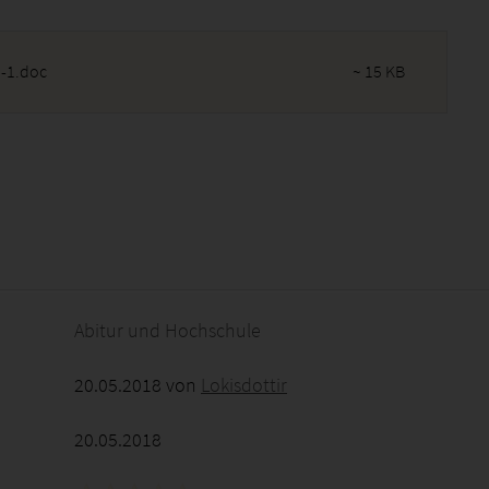
3-1.doc
~ 15 KB
2026 - 11:43:03
Abitur und Hochschule
20.05.2018 von
Lokisdottir
20.05.2018