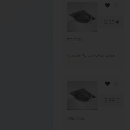
3,99 €
POL02N
Kategorie:
Abitur und Hochschule
3,89 €
FUEHR01