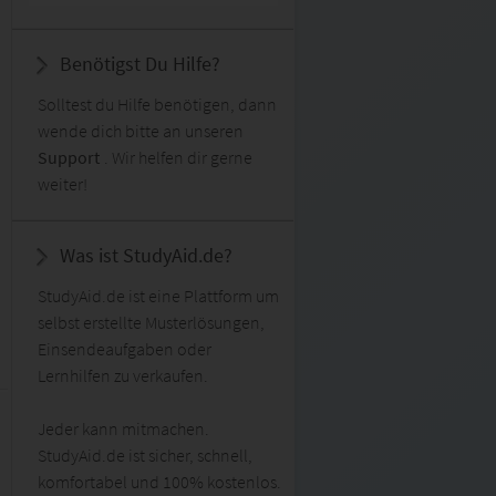
Benötigst Du Hilfe?
Solltest du Hilfe benötigen, dann
wende dich bitte an unseren
Support
. Wir helfen dir gerne
weiter!
Was ist StudyAid.de?
StudyAid.de ist eine Plattform um
selbst erstellte Musterlösungen,
Einsendeaufgaben oder
Lernhilfen zu verkaufen.
Jeder kann mitmachen.
StudyAid.de ist sicher, schnell,
komfortabel und 100% kostenlos.