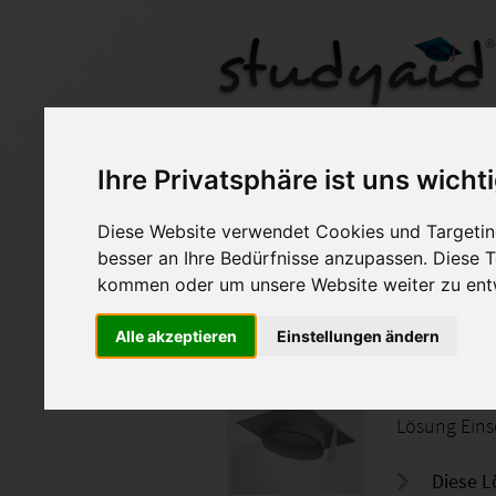
ELI13-1
Ihre Privatsphäre ist uns wicht
Diese Website verwendet Cookies und Targeting
Auf StudyAid.de verkau
besser an Ihre Bedürfnisse anzupassen. Diese
kommen oder um unsere Website weiter zu ent
Startseite
Abitur und Hochschule
Alle akzeptieren
Einstellungen ändern
Abitur 
Lösung Eins
Diese L