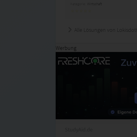
Kategorie:
Wirtschaft
Alle Lösungen von Lokisdott
Werbung
StudyAid.de