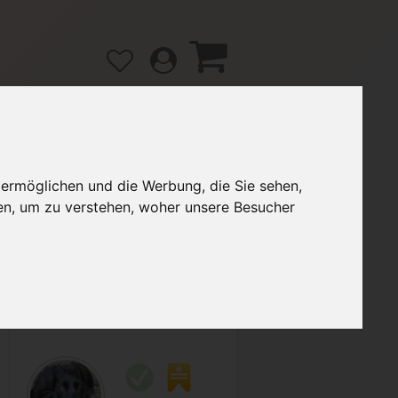
 ermöglichen und die Werbung, die Sie sehen,
gänge
Hilfe / FAQ
en, um zu verstehen, woher unsere Besucher
3,99 €
Verkäufer:
Lokisdottir