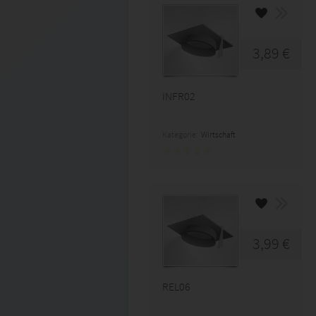
3,89 €
INFR02
Kategorie:
Wirtschaft
3,99 €
REL06