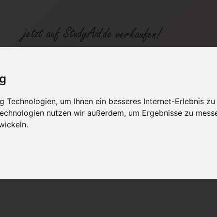
ig
 Technologien, um Ihnen ein besseres Internet-Erlebnis zu
fen
Kategorien
Studiengänge / Lehr
 Technologien nutzen wir außerdem, um Ergebnisse zu mess
wickeln.
tile: Grundlagen und Techniken der Führung von Gruppen