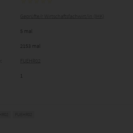
Geprüfte/r Wirtschaftsfachwirt/in (IHK)
5 mal
2153 mal
:
FUEHR02
1
HR02
FUEHR02