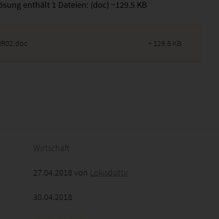
ösung enthält 1 Dateien: (doc) ~129.5 KB
R02.doc
~ 129.5 KB
2026 - 01:18:21
Wirtschaft
27.04.2018 von
Lokisdottir
30.04.2018