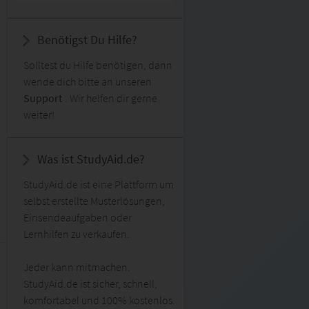
Benötigst Du Hilfe?
Solltest du Hilfe benötigen, dann
wende dich bitte an unseren
Support
. Wir helfen dir gerne
weiter!
Was ist StudyAid.de?
StudyAid.de ist eine Plattform um
selbst erstellte Musterlösungen,
Einsendeaufgaben oder
Lernhilfen zu verkaufen.
Jeder kann mitmachen.
StudyAid.de ist sicher, schnell,
komfortabel und 100% kostenlos.