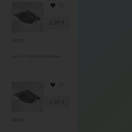
3,99 €
KUN11
Kategorie:
Abitur und Hochschule
3,99 €
GAB01