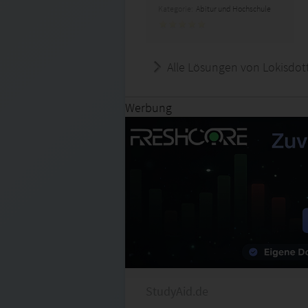
Kategorie:
Abitur und Hochschule
Alle Lösungen von Lokisdott
Werbung
StudyAid.de