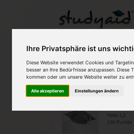
FUEHR02
Ihre Privatsphäre ist uns wicht
Diese Website verwendet Cookies und Targeting
Auf StudyAid.de verkau
besser an Ihre Bedürfnisse anzupassen. Diese
kommen oder um unsere Website weiter zu ent
Startseite
Wirtschaft
Alle akzeptieren
Einstellungen ändern
Führungss
Note 1,0
100 Punkte