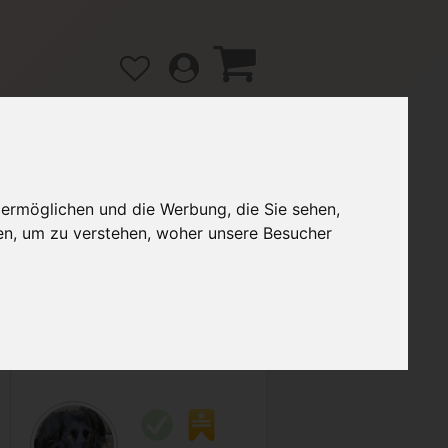
 ermöglichen und die Werbung, die Sie sehen,
gänge
Hilfe / FAQ
en, um zu verstehen, woher unsere Besucher
3,89 €
Verkäufer:
Lokisdottir