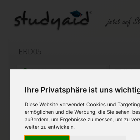
ERD05
Auf StudyAid.de verkaufen
Kateg
Ihre Privatsphäre ist uns wichti
Startseite
Abitur und Hochschule
Diese Website verwendet Cookies und Targeting 
Abitur SGD Lösung
ermöglichen und die Werbung, die Sie sehen, bes
außerdem, um Ergebnisse zu messen, um zu ver
Lösung Einsendeaufgabe Abitur SG
weiter zu entwickeln.
Diese Lösung enthält 1 Date