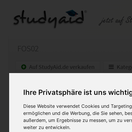
FOS02
Auf StudyAid.de verkaufen
Kateg
Startseite
Abitur und Hochschule
Ihre Privatsphäre ist uns wichti
FOS02 - Existenzgründung 1
Diese Website verwendet Cookies und Targeting 
Note 2 (79/100)! Hinweise vo
ermöglichen und die Werbung, die Sie sehen, bes
außerdem, um Ergebnisse zu messen, um zu ver
Die Einsendeaufgaben dürfen n
weiter zu entwickeln.