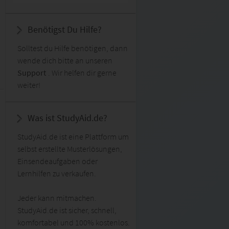
Benötigst Du Hilfe?
Solltest du Hilfe benötigen, dann
wende dich bitte an unseren
Support
. Wir helfen dir gerne
weiter!
Was ist StudyAid.de?
StudyAid.de ist eine Plattform um
selbst erstellte Musterlösungen,
Einsendeaufgaben oder
Lernhilfen zu verkaufen.
Jeder kann mitmachen.
StudyAid.de ist sicher, schnell,
komfortabel und 100% kostenlos.