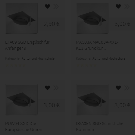
2,90 €
3,00 €
EFA09 SGD Englisch für
MAC03A MAC03A-XX1-
Anfänger 9
K13 Grundkur...
Kategorie:
Abitur und Hochschule
Kategorie:
Abitur und Hochschule
3,00 €
3,00 €
PUW04 SGD Die
DSA05N SGD Schriftliche
Europäische Union
Kommun...