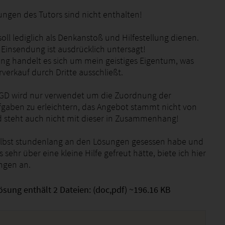
ngen des Tutors sind nicht enthalten!
oll lediglich als Denkanstoß und Hilfestellung dienen.
 Einsendung ist ausdrücklich untersagt!
ung handelt es sich um mein geistiges Eigentum, was
verkauf durch Dritte ausschließt.
GD wird nur verwendet um die Zuordnung der
gaben zu erleichtern, das Angebot stammt nicht von
 steht auch nicht mit dieser in Zusammenhang!
selbst stundenlang an den Lösungen gesessen habe und
 sehr über eine kleine Hilfe gefreut hätte, biete ich hier
ngen an.
ösung enthält 2 Dateien: (doc,pdf) ~196.16 KB