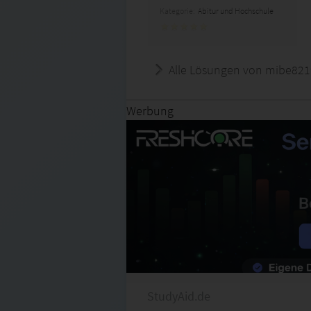
Kategorie:
Abitur und Hochschule
Alle Lösungen von mibe821
Werbung
StudyAid.de