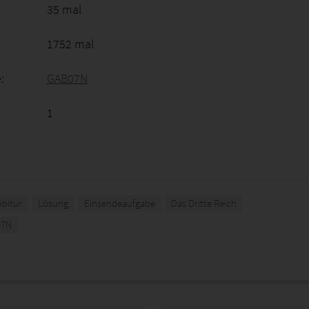
35 mal
1752 mal
:
GAB07N
1
Abitur
Lösung
Einsendeaufgabe
Das Dritte Reich
07N