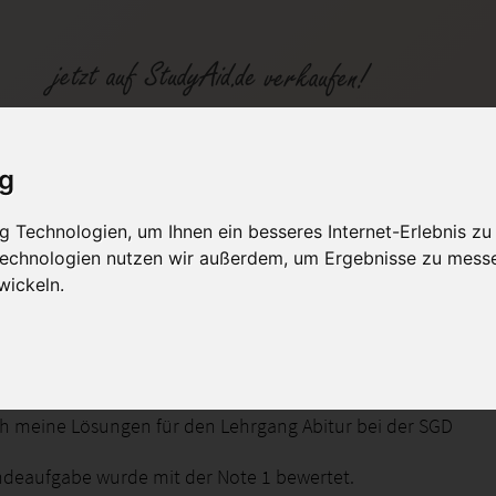
te Reich (1933-1945)
ig
 Technologien, um Ihnen ein besseres Internet-Erlebnis zu
fen
Kategorien
Studiengänge / Lehr
 Technologien nutzen wir außerdem, um Ergebnisse zu mess
wickeln.
hte Abitur SGD GAB07N
ich meine Lösungen für den Lehrgang Abitur bei der SGD
ndeaufgabe wurde mit der Note 1 bewertet.