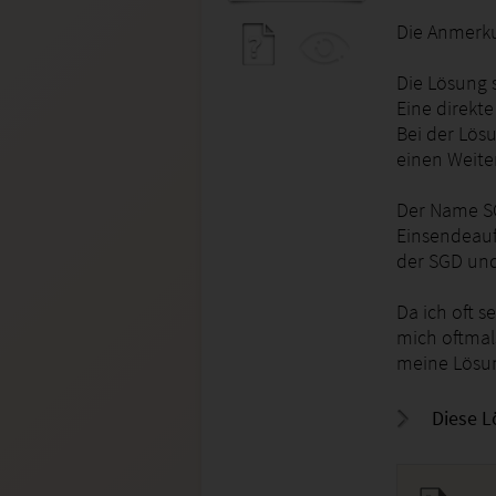
Die Anmerku
Die Lösung s
Eine direkte
Bei der Lös
einen Weiter
Der Name S
Einsendeauf
der SGD und
Da ich oft 
mich oftmals
meine Lösu
Diese L