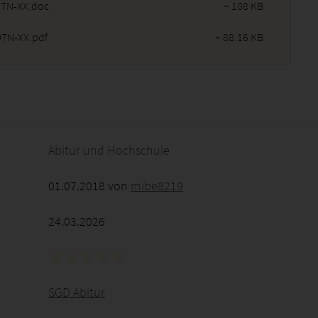
7N-XX.doc
~ 108 KB
7N-XX.pdf
~ 88.16 KB
2026 - 18:55:47
Abitur und Hochschule
01.07.2018 von
mibe8219
24.03.2026
SGD Abitur