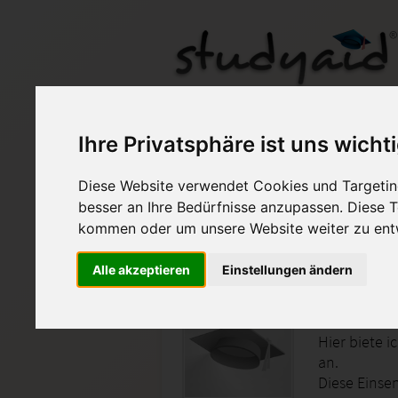
GAB07N SGD Das Drit
Ihre Privatsphäre ist uns wicht
Diese Website verwendet Cookies und Targeting
Auf StudyAid.de verkau
besser an Ihre Bedürfnisse anzupassen. Diese
kommen oder um unsere Website weiter zu ent
Startseite
Abitur und Hochschule
Alle akzeptieren
Einstellungen ändern
Geschic
Hier biete 
an.
Diese Einse