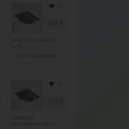
3,00 €
CHR01 SGD Chemie (Teil
1) Allg...
Kategorie:
Abitur und Hochschule
3,00 €
PUW03 SGD
Wirtschaftsordnung u...