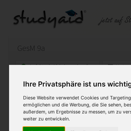
GesM 9a
Auf StudyAid.de verkaufen
Kateg
Ihre Privatsphäre ist uns wichti
Startseite
Abitur und Hochschule
Diese Website verwendet Cookies und Targeting 
GesM 9a / 0215 K09
ermöglichen und die Werbung, die Sie sehen, bes
außerdem, um Ergebnisse zu messen, um zu ver
Note: 1
weiter zu entwickeln.
Ich untersage und bitte daru