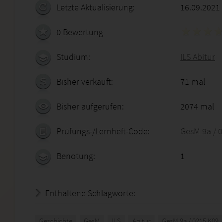
Letzte Aktualisierung:
16.09.2021
0 Bewertung
Studium:
ILS Abitur
Bisher verkauft:
71 mal
Bisher aufgerufen:
2074 mal
Prüfungs-/Lernheft-Code:
GesM 9a / 
Benotung:
1
Enthaltene Schlagworte:
Geschichte
GesM
ILS
Abitur
GesM 9a / 0215 K09