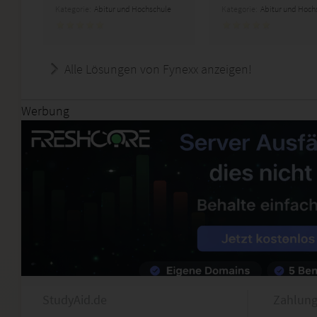
Kategorie:
Abitur und Hochschule
Kategorie:
Abitur und Hoch
Alle Lösungen von Fynexx anzeigen!
Werbung
StudyAid.de
Zahlung