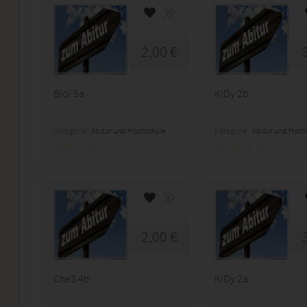
2,00 €
Biol 5a
KiDy 2b
Kategorie:
Abitur und Hochschule
Kategorie:
Abitur und Hoch
2,00 €
CheS 4b
KiDy 2a