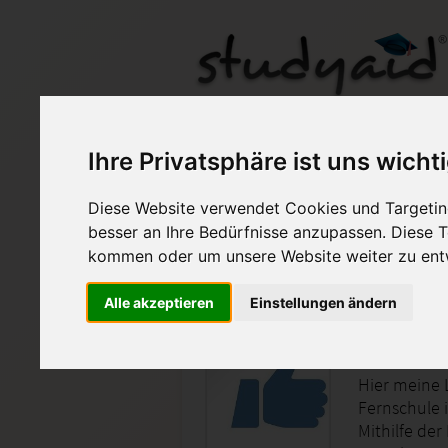
Ihre Privatsphäre ist uns wicht
Diese Website verwendet Cookies und Targeting
Auf StudyAid.de verkau
besser an Ihre Bedürfnisse anzupassen. Diese
kommen oder um unsere Website weiter zu ent
Startseite
Abitur und Hochschule
Alle akzeptieren
Einstellungen ändern
ILS Eins
Hier meine 
Fernschule i
Mithilfe der