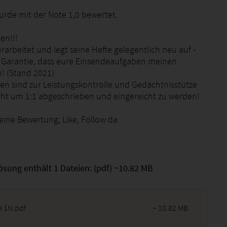
urde mit der Note 1,0 bewertet.
en!!!
erarbeitet und legt seine Hefte gelegentlich neu auf -
 Garantie, dass eure Einsendeaufgaben meinen
! (Stand 2021)
gen sind zur Leistungskontrolle und Gedächtnisstütze
cht um 1:1 abgeschrieben und eingereicht zu werden!
eine Bewertung, Like, Follow da
ösung enthält 1 Dateien: (pdf) ~10.82 MB
 1N.pdf
~ 10.82 MB