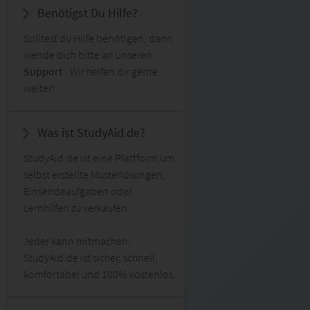
Benötigst Du Hilfe?
Solltest du Hilfe benötigen, dann
wende dich bitte an unseren
Support
. Wir helfen dir gerne
weiter!
Was ist StudyAid.de?
StudyAid.de ist eine Plattform um
selbst erstellte Musterlösungen,
Einsendeaufgaben oder
Lernhilfen zu verkaufen.
Jeder kann mitmachen.
StudyAid.de ist sicher, schnell,
komfortabel und 100% kostenlos.