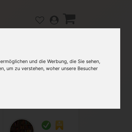
 ermöglichen und die Werbung, die Sie sehen,
gänge
Hilfe / FAQ
en, um zu verstehen, woher unsere Besucher
2,00 €
Verkäufer:
ChemieLab