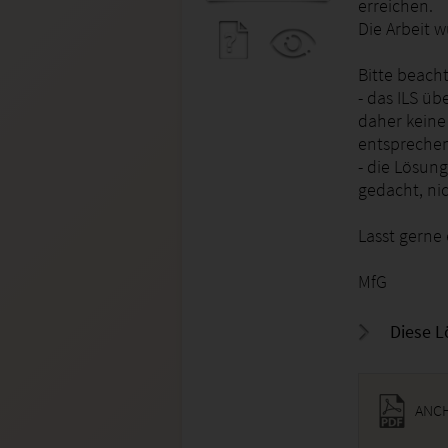
erreichen.
Die Arbeit w
Bitte beacht
- das ILS üb
daher keine
entsprechen
- die Lösun
gedacht, ni
Lasst gerne 
MfG
Diese L
ANCH