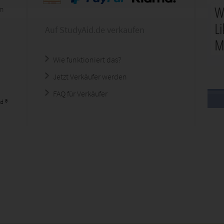
en
Auf StudyAid.de verkaufen
Wie funktioniert das?
Jetzt Verkäufer werden
FAQ für Verkäufer
d ®