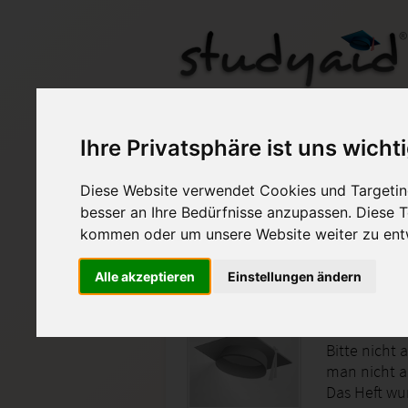
ILS Einsendeaufgabe
Ihre Privatsphäre ist uns wicht
Diese Website verwendet Cookies und Targeting
Auf StudyAid.de verkau
besser an Ihre Bedürfnisse anzupassen. Diese
kommen oder um unsere Website weiter zu ent
Startseite
Abitur und Hochschule
Alle akzeptieren
Einstellungen ändern
Anwendu
Bitte nicht
man nicht a
Das Heft wu