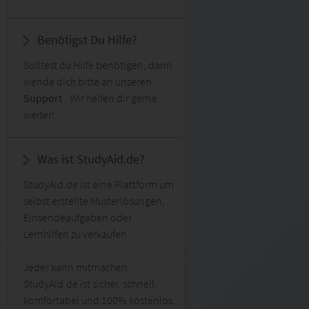
Benötigst Du Hilfe?
Solltest du Hilfe benötigen, dann
wende dich bitte an unseren
Support
. Wir helfen dir gerne
weiter!
Was ist StudyAid.de?
StudyAid.de ist eine Plattform um
selbst erstellte Musterlösungen,
Einsendeaufgaben oder
Lernhilfen zu verkaufen.
Jeder kann mitmachen.
StudyAid.de ist sicher, schnell,
komfortabel und 100% kostenlos.