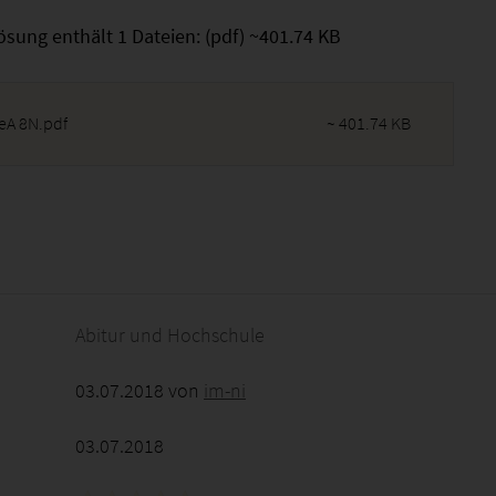
ösung enthält 1 Dateien: (pdf) ~401.74 KB
leA 8N.pdf
~ 401.74 KB
2026 - 02:18:41
Abitur und Hochschule
03.07.2018 von
im-ni
03.07.2018