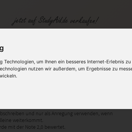
 EleA 8/N
ig
 Technologien, um Ihnen ein besseres Internet-Erlebnis zu
fen
Kategorien
Studiengänge / Lehr
 Technologien nutzen wir außerdem, um Ergebnisse zu mess
wickeln.
ngen und Ergänzungen zu den Themen
 abschreiben und nur als Anregung verwenden, wenn
lleine weiterkommt.
rde mit der Note 2,0 bewertet.