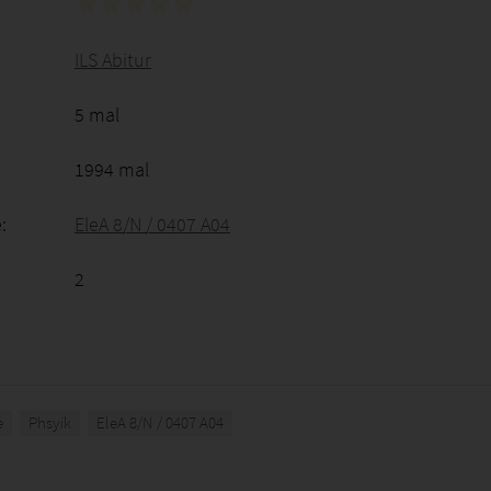
ILS Abitur
5 mal
1994 mal
:
EleA 8/N / 0407 A04
2
e
Phsyik
EleA 8/N / 0407 A04