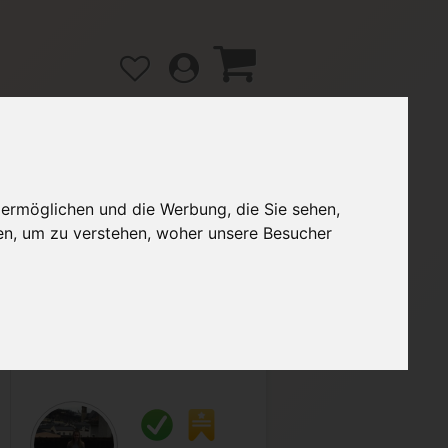
 ermöglichen und die Werbung, die Sie sehen,
gänge
Hilfe / FAQ
en, um zu verstehen, woher unsere Besucher
2,50 €
Verkäufer:
im-ni