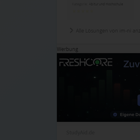
Kategorie:
Abitur und Hochschule
Alle Lösungen von im-ni an
Werbung
StudyAid.de