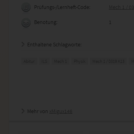
Prüfungs-/Lernheft-Code:
Mech 1 / 0
Benotung:
1
Enthaltene Schlagworte:
Abitur
ILS
Mech 1
Physik
Mech 1 / 0319 K13
M
Mehr von
xMigux146