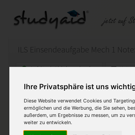
ILS Einsendeaufgabe Mech 1 Note: 
Auf StudyAid.de verkaufen
Kateg
Ihre Privatsphäre ist uns wichti
Startseite
Abitur und Hochschule
Diese Website verwendet Cookies und Targeting 
Mechanik - Grundlagen I | No
ermöglichen und die Werbung, die Sie sehen, bes
außerdem, um Ergebnisse zu messen, um zu ver
Moin,
weiter zu entwickeln.
Im Anhang findest du die voll