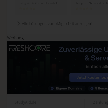
Kategorie:
Abitur und Hochschule
Kategorie:
Abitur und Hoch
Alle Lösungen von xMigux146 anzeigen!
Werbung
StudyAid.de
Zahlung