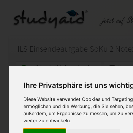
ILS Einsendeaufgabe SoKu 2 Note: 
Auf StudyAid.de verkaufen
Kateg
Ihre Privatsphäre ist uns wichti
Startseite
Abitur und Hochschule
Diese Website verwendet Cookies und Targeting 
Sozialstruktur in der Bundes
ermöglichen und die Werbung, die Sie sehen, bes
außerdem, um Ergebnisse zu messen, um zu ver
Moin,
weiter zu entwickeln.
Im Anhang findest du die voll