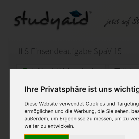
ILS Einsendeaufgabe SpaV 15
Auf StudyAid.de verkaufen
Kateg
Ihre Privatsphäre ist uns wichti
Startseite
Abitur und Hochschule
Diese Website verwendet Cookies und Targeting 
Spanisch
ermöglichen und die Werbung, die Sie sehen, bes
außerdem, um Ergebnisse zu messen, um zu ver
Diese Arbeit wurde mit der Note 
weiter zu entwickeln.
Bitte nicht abschreiben und nu