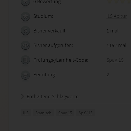
0 Bewertung
Studium:
ILS Abitur
Bisher verkauft:
1 mal
Bisher aufgerufen:
1152 mal
Prüfungs-/Lernheft-Code:
SpaV 15
Benotung:
2
Enthaltene Schlagworte:
ILS
Spanisch
SpaV 15
SpaV 15