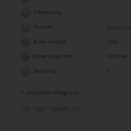
0 Bewertung
Studium:
Fachhochsc
Bisher verkauft:
1 mal
Bisher aufgerufen:
1379 mal
Benotung:
1
Enthaltene Schlagworte:
ILS
MatS
MatS 6/N
1.0