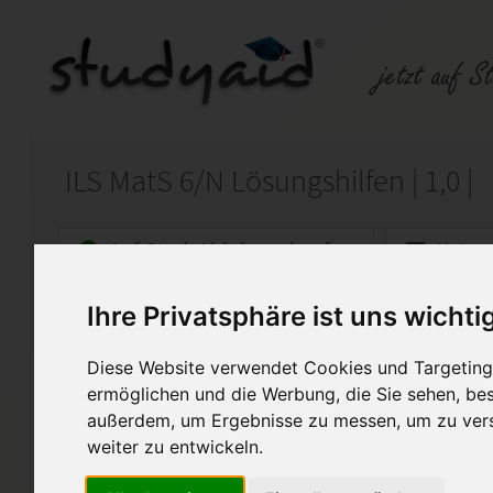
ILS MatS 6/N Lösungshilfen | 1,0 |
Auf StudyAid.de verkaufen
Kateg
Ihre Privatsphäre ist uns wichti
Startseite
Abitur und Hochschule
Diese Website verwendet Cookies und Targeting 
ILS MatS 6/N Lösungshilfen | 
ermöglichen und die Werbung, die Sie sehen, bes
außerdem, um Ergebnisse zu messen, um zu ver
Ich verkaufe hier eine Lösung
der Note 1,0.
weiter zu entwickeln.