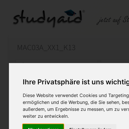
MAC03A_XX1_K13
Auf StudyAid.de verkaufen
Kateg
Ihre Privatsphäre ist uns wichti
Startseite
Abitur und Hochschule
Diese Website verwendet Cookies und Targeting 
Analysis Teil 2
ermöglichen und die Werbung, die Sie sehen, bes
außerdem, um Ergebnisse zu messen, um zu ver
Bitte nicht 1:1 kopieren. ESA Ma
weiter zu entwickeln.
1,0, volle Punktzahl.