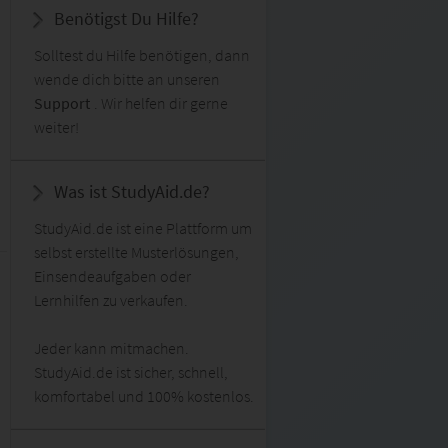
Benötigst Du Hilfe?
Solltest du Hilfe benötigen, dann
wende dich bitte an unseren
Support
. Wir helfen dir gerne
weiter!
Was ist StudyAid.de?
StudyAid.de ist eine Plattform um
selbst erstellte Musterlösungen,
Einsendeaufgaben oder
Lernhilfen zu verkaufen.
Jeder kann mitmachen.
StudyAid.de ist sicher, schnell,
komfortabel und 100% kostenlos.