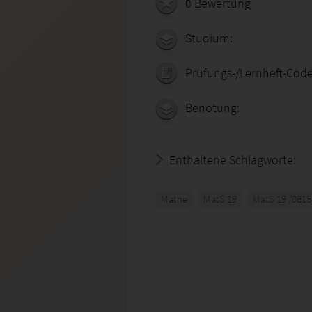
0 Bewertung
Studium:
Prüfungs-/Lernheft-Code
Benotung:
Enthaltene Schlagworte:
Mathe
MatS 19
MatS 19 /081