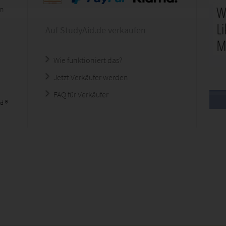
en
Auf StudyAid.de verkaufen
Wie funktioniert das?
Jetzt Verkäufer werden
FAQ für Verkäufer
d ®