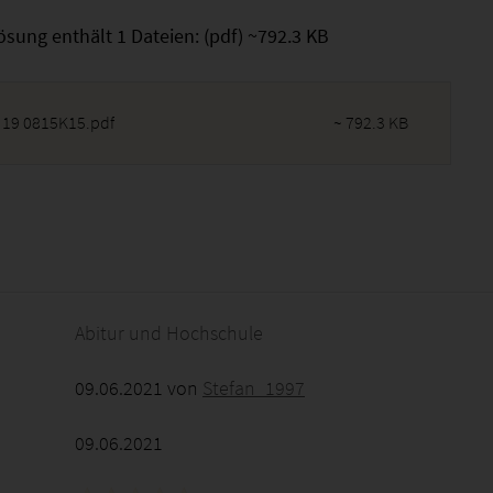
ösung enthält 1 Dateien: (pdf) ~792.3 KB
 19 0815K15.pdf
~ 792.3 KB
2026 - 03:01:09
Abitur und Hochschule
09.06.2021 von
Stefan_1997
09.06.2021