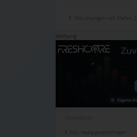
Alle Lösungen von Stefan_
Werbung
StudyAid.de
FAQ - Häufig gestellte Fragen