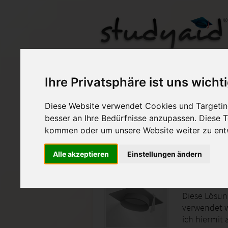
Mathe MatS 19 - Note
Ihre Privatsphäre ist uns wicht
Diese Website verwendet Cookies und Targeting
Auf StudyAid.de verkau
besser an Ihre Bedürfnisse anzupassen. Diese
kommen oder um unsere Website weiter zu ent
Startseite
Abitur und Hochschule
Alle akzeptieren
Einstellungen ändern
Einsend
Diese Lösung
verwendet w
ich hiermit 