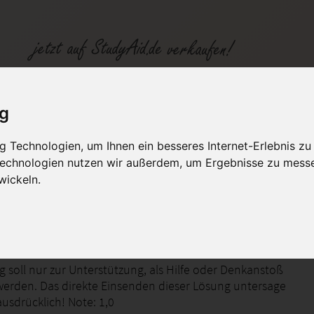
: 1,0
ig
 Technologien, um Ihnen ein besseres Internet-Erlebnis zu
fen
Kategorien
Studiengänge / Lehr
 Technologien nutzen wir außerdem, um Ergebnisse zu mess
wickeln.
eaufgabe
 soll nur zur Unterstützung, als Hilfe oder Denkanstoß
erden. Das direkte Einsenden dieser Lösung untersage
ausdrücklich! Note: 1,0