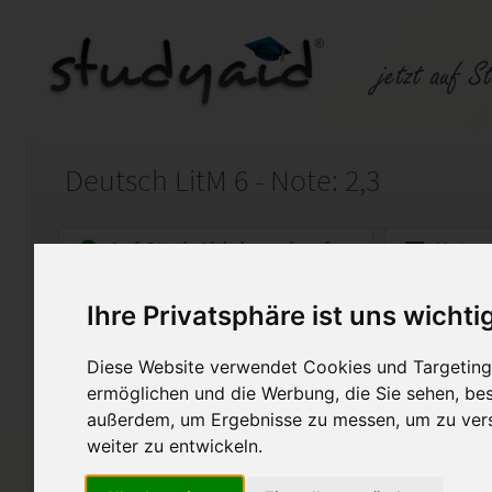
Deutsch LitM 6 - Note: 2,3
Auf StudyAid.de verkaufen
Kateg
Ihre Privatsphäre ist uns wichti
Startseite
Abitur und Hochschule
Diese Website verwendet Cookies und Targeting 
Einsendeaufgabe
ermöglichen und die Werbung, die Sie sehen, bes
Diese Lösung soll nur zur Unte
außerdem, um Ergebnisse zu messen, um zu ver
Denkanstoß verwendet werden
weiter zu entwickeln.
Lösung untersage ich hiermit 