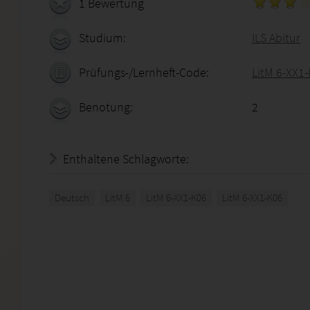
1 Bewertung
Studium:
ILS Abitur
Prüfungs-/Lernheft-Code:
LitM 6-XX1
Benotung:
2
Enthaltene Schlagworte:
Deutsch
LitM 6
LitM 6-XX1-K06
LitM 6-XX1-K06