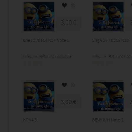
3,00 €
Ches 2 /0114 K14 Note 1
EngA 17 / 0215 K19
Kategorie:
Abitur und Hochschule
Kategorie:
Abitur und Hoch
3,00 €
KOKA 3
BEWI 8/N Note 1