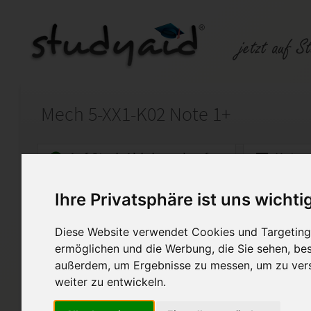
Mech 5-XX1-K02 Note 1+
Auf StudyAid.de verkaufen
Kateg
Ihre Privatsphäre ist uns wichti
Startseite
Abitur und Hochschule
Diese Website verwendet Cookies und Targeting 
Mech 5-XX1-K02
ermöglichen und die Werbung, die Sie sehen, bes
außerdem, um Ergebnisse zu messen, um zu ver
ILS Einsendeaufgabe Mech 5
Note 1+
weiter zu entwickeln.