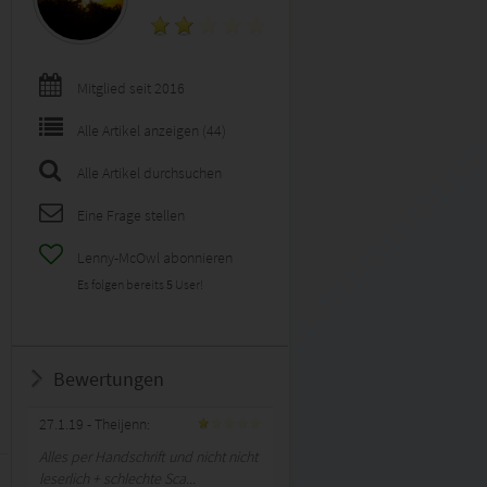
Mitglied seit 2016
Alle Artikel anzeigen (44)
Alle Artikel durchsuchen
Eine Frage stellen
Lenny-McOwl abonnieren
Es folgen bereits
5
User!
Bewertungen
27.1.19
- Theijenn:
Alles per Handschrift und nicht nicht
leserlich + schlechte Sca...