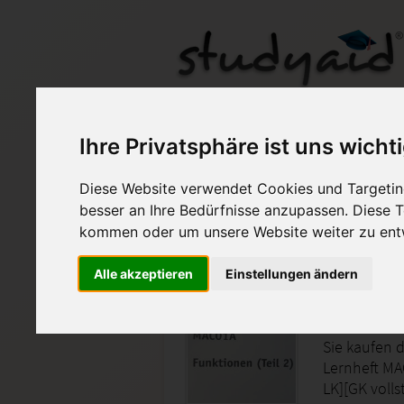
Ihre Privatsphäre ist uns wicht
Diese Website verwendet Cookies und Targeting
Auf StudyAid.de verkau
besser an Ihre Bedürfnisse anzupassen. Diese
kommen oder um unsere Website weiter zu ent
Startseite
Abitur und Hochschule
Alle akzeptieren
Einstellungen ändern
MAC01A -
Sie kaufen 
Lernheft MA
LK][GK volls