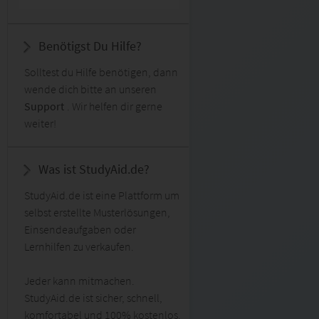
Benötigst Du Hilfe?
Solltest du Hilfe benötigen, dann
wende dich bitte an unseren
Support
. Wir helfen dir gerne
weiter!
Was ist StudyAid.de?
StudyAid.de ist eine Plattform um
selbst erstellte Musterlösungen,
Einsendeaufgaben oder
Lernhilfen zu verkaufen.
Jeder kann mitmachen.
StudyAid.de ist sicher, schnell,
komfortabel und 100% kostenlos.