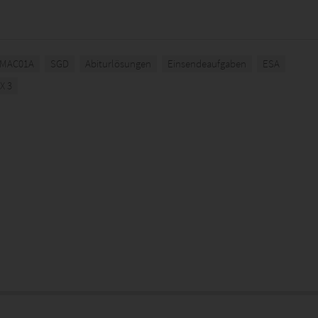
MAC01A
SGD
Abiturlösungen
Einsendeaufgaben
ESA
X 3