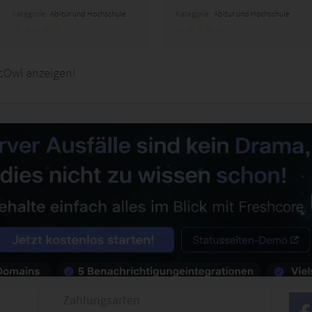
Kategorie:
Abitur und Hochschule
Kategorie:
Abitur und Hochschule
cOwl anzeigen!
Zahlungsarten