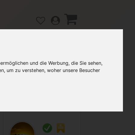
 ermöglichen und die Werbung, die Sie sehen,
gänge
Hilfe / FAQ
en, um zu verstehen, woher unsere Besucher
2,90 €
Verkäufer:
Lenny-McOwl