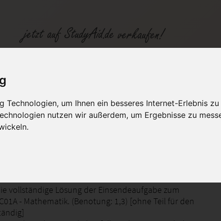
SGD Einsendeaufgabe MAC01A Mathematik Note 1,3
ig
 Technologien, um Ihnen ein besseres Internet-Erlebnis zu
fen
Kategorien
Studiengänge / Lehr
 Technologien nutzen wir außerdem, um Ergebnisse zu mess
wickeln.
 Mathematik Note 1,3
die vollständige Lösung der Einsendeaufgabe zum
C01A - Mathematik. (Benotung: 1,3) [ohne Teil für den
tändig]