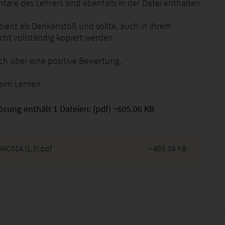
are des Lehrers sind ebenfalls in der Datei enthalten.
dient als Denkanstoß und sollte, auch in Ihrem
icht vollständig kopiert werden.
ich über eine positive Bewertung.
beim Lernen.
ösung enthält 1 Dateien: (pdf) ~605.06 KB
MAC01A (1,3).pdf
~ 605.06 KB
2026 - 02:30:31