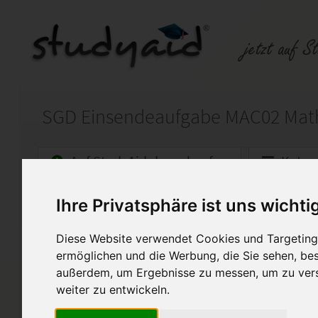
Auf StudyAid.de verkaufen
Kateg
Ihre Privatsphäre ist uns wichti
Startseite
Abitur und Hochschule
Diese Website verwendet Cookies und Targeting 
MAC02 - Mathematik Note 1,
ermöglichen und die Werbung, die Sie sehen, bes
Sie kaufen die vollständige 
außerdem, um Ergebnisse zu messen, um zu ver
zum Lernheft MAC02 - Mathema
weiter zu entwickeln.
Die Kommentare des Lehrers s