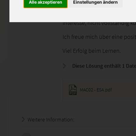
enthalten.
Alle akzeptieren
Einstellungen ändern
Die Lösung dient als Denkanst
Interesse, nicht vollständig k
Ich freue mich über eine posi
Viel Erfolg beim Lernen.
Diese Lösung enthält 1 Date
MAC02 - ESA.pdf
Weitere Information:
19.07.2026 - 06:00:33