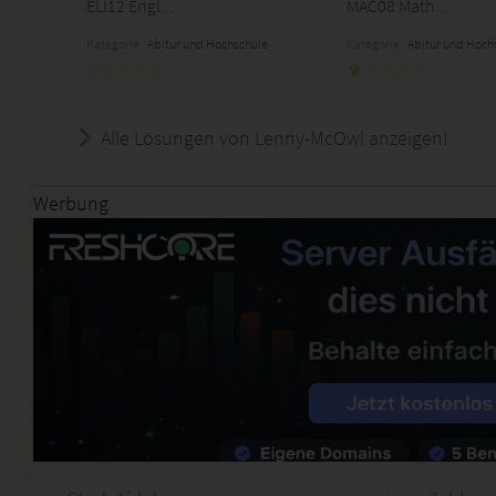
ELI12 Engl...
MAC08 Math...
Kategorie:
Abitur und Hochschule
Kategorie:
Abitur und Hoch
Alle Lösungen von Lenny-McOwl anzeigen!
Werbung