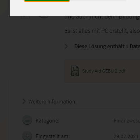
Bitte verwendet die Lösungen
Einsendeaufgabe darf nicht 1:
und auch nicht beim Bildungs
Es ist alles mit PC erstellt, als
Diese Lösung enthält 1 Date
Study Aid GEBU 2.pdf
Weitere Information:
22.07.2026 - 06:49:19
Kategorie:
Finanzwes
Eingestellt am:
29.07.2021