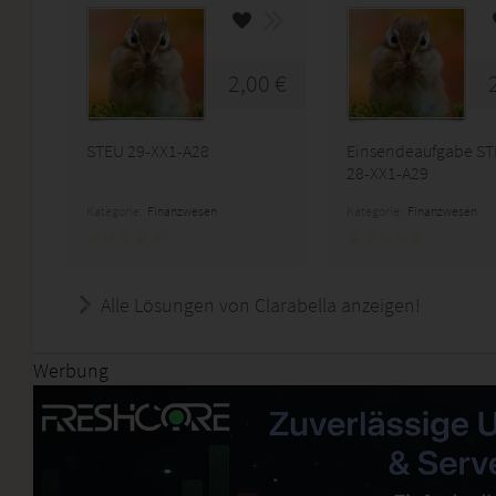
2,00 €
STEU 29-XX1-A28
Einsendeaufgabe S
28-XX1-A29
Kategorie:
Finanzwesen
Kategorie:
Finanzwesen
Alle Lösungen von Clarabella anzeigen!
Werbung