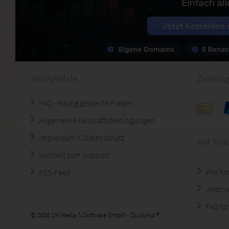
StudyAid.de
Zahlung
FAQ - Häufig gestellte Fragen
Allgemeine Geschäftsbedingungen
Impressum & Datenschutz
Auf Stu
Kontakt zum Support
Wie fun
RSS-Feed
Jetzt 
FAQ für
© 2026 1M Media & Software GmbH - StudyAid ®