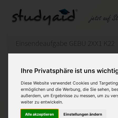
Einsendeaufgabe GEBU 2XX1 K22
Auf StudyAid.de verkaufen
Kateg
Ihre Privatsphäre ist uns wichti
Startseite
Finanzwesen
Diese Website verwendet Cookies und Targeting 
ermöglichen und die Werbung, die Sie sehen, bes
Das System der doppelten B
außerdem, um Ergebnisse zu messen, um zu ver
Ich biete hier eine Musterlös
weiter zu entwickeln.
Benotung Note: 1,0 (100/100 
Alle akzeptieren
Einstellungen ändern