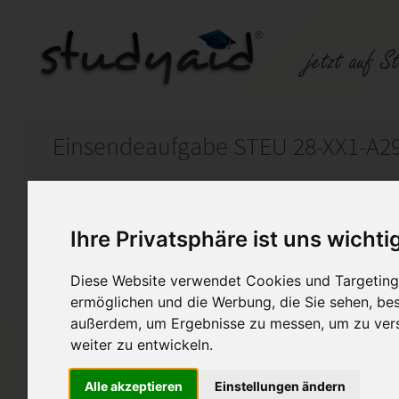
Einsendeaufgabe STEU 28-XX1-A2
Auf StudyAid.de verkaufen
Kateg
Ihre Privatsphäre ist uns wichti
Startseite
Finanzwesen
Diese Website verwendet Cookies und Targeting 
ermöglichen und die Werbung, die Sie sehen, bes
Praxiswissen Steuerrecht
außerdem, um Ergebnisse zu messen, um zu ver
Ich biete hier eine Musterlösu
weiter zu entwickeln.
ESA an. Benotung Note: 1,0 (
Alle akzeptieren
Einstellungen ändern