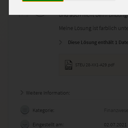
Bitte verwendet die Lösungen
Einsendeaufgabe darf nicht 1:
und auch nicht beim Bildungs
Meine Lösung ist farblich unt
Diese Lösung enthält 1 Date
STEU 28-XX1-A29.pdf
Weitere Information:
20.07.2026 - 22:40:07
Kategorie:
Finanzwes
Eingestellt am:
02.07.2021