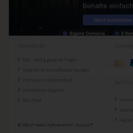
StudyAid.de
Zahlung
FAQ - Häufig gestellte Fragen
Allgemeine Geschäftsbedingungen
Impressum & Datenschutz
Auf Stu
Kontakt zum Support
Wie fun
RSS-Feed
Jetzt 
FAQ für
© 2026 1M Media & Software GmbH - StudyAid ®