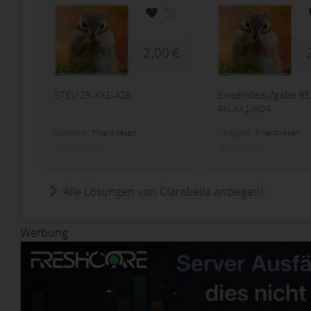
2,00 €
STEU 29-XX1-A28
Einsendeaufgabe R
4N-XX1-K04
Kategorie:
Finanzwesen
Kategorie:
Finanzwesen
Alle Lösungen von Clarabella anzeigen!
Werbung