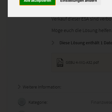
Alle akzeptieren
Einstellungen ändern
Sie kann selbstverständlich 
abschreiben oder direktes Ei
Verkauf dieser ESA sind verbo
Möge euch die Lösung helfen.
Diese Lösung enthält 1 Date
GEBU 4-XX1-A32.pdf
Weitere Information:
20.07.2026 - 13:33:07
Kategorie:
Finanzwes