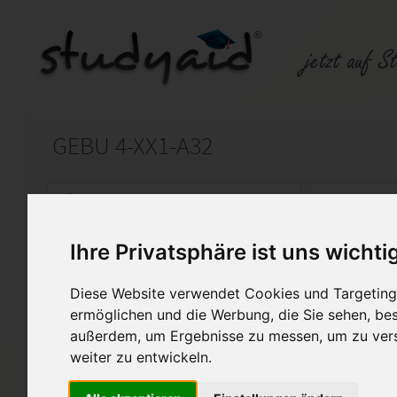
GEBU 4-XX1-A32
Auf StudyAid.de verkaufen
Kateg
Ihre Privatsphäre ist uns wichti
Startseite
Finanzwesen
Diese Website verwendet Cookies und Targeting 
Organisation der Buchführung und der
ermöglichen und die Werbung, die Sie sehen, bes
außerdem, um Ergebnisse zu messen, um zu ver
Es handelt sich hierbei um die
weiter zu entwickeln.
ohne Hilfe erstellt wurde.
Sie wurde mit der Note 1 (96