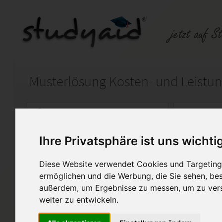
Auf StudyAid.de verkaufen
Kateg
Ihre Privatsphäre ist uns wichti
Startseite
Finanzwesen
Diese Website verwendet Cookies und Targeting 
KOKA 3 - für ILS/SGD
ermöglichen und die Werbung, die Sie sehen, bes
außerdem, um Ergebnisse zu messen, um zu ver
Hallo liebe Mitstudierende,
weiter zu entwickeln.
hier könnt ihr meine Muster