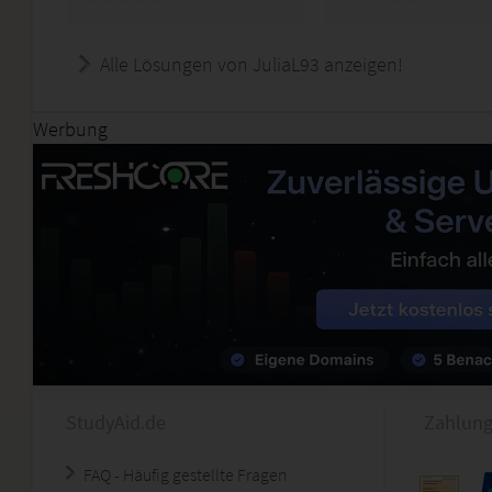
Alle Lösungen von JuliaL93 anzeigen!
Werbung
StudyAid.de
Zahlung
FAQ - Häufig gestellte Fragen