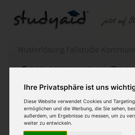
Auf StudyAid.de verkaufen
Kateg
Ihre Privatsphäre ist uns wichti
Startseite
Wirtschaft
Diese Website verwendet Cookies und Targeting 
für ILS/SGD
ermöglichen und die Werbung, die Sie sehen, bes
Hallo liebe Mitstudierende,
außerdem, um Ergebnisse zu messen, um zu ver
weiter zu entwickeln.
hier könnt ihr meine Musterl