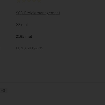
SGD Projektmanagement
22 mal
2185 mal
:
FUM07-XX2-K05
1
-K05