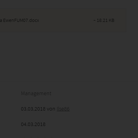
na EwenFUM07.docx
~ 18.21 KB
2026 - 10:00:23
Management
03.03.2018 von
Ilse86
04.03.2018