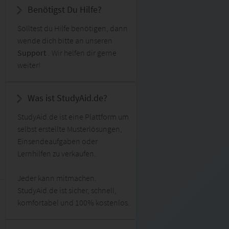
Benötigst Du Hilfe?
Solltest du Hilfe benötigen, dann
wende dich bitte an unseren
Support
. Wir helfen dir gerne
weiter!
Was ist StudyAid.de?
StudyAid.de ist eine Plattform um
selbst erstellte Musterlösungen,
Einsendeaufgaben oder
Lernhilfen zu verkaufen.
Jeder kann mitmachen.
StudyAid.de ist sicher, schnell,
komfortabel und 100% kostenlos.