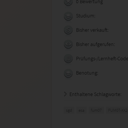
0 Bewertung
Studium:
Bisher verkauft:
Bisher aufgerufen:
Prüfungs-/Lernheft-Code
Benotung:
Enthaltene Schlagworte:
sgd
esa
fum07
FUM07-XX2