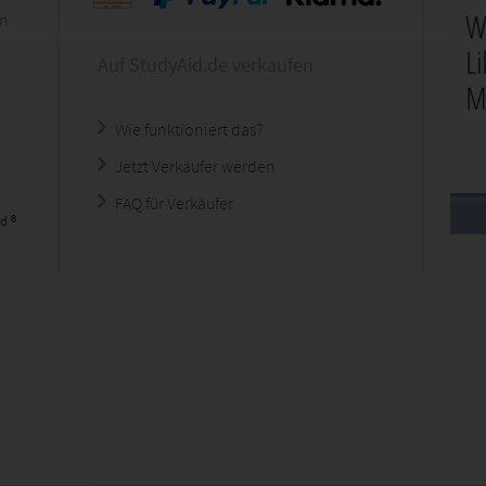
en
Auf StudyAid.de verkaufen
Wie funktioniert das?
Jetzt Verkäufer werden
FAQ für Verkäufer
d ®