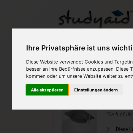
Einsendeaufgabe F
Ihre Privatsphäre ist uns wicht
Diese Website verwendet Cookies und Targeting
Auf StudyAid.de verkau
besser an Ihre Bedürfnisse anzupassen. Diese
kommen oder um unsere Website weiter zu ent
Startseite
Management
Alle akzeptieren
Einstellungen ändern
Führung 
ESA für FUM
Diese L