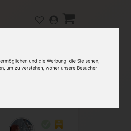
 ermöglichen und die Werbung, die Sie sehen,
gänge
Hilfe / FAQ
en, um zu verstehen, woher unsere Besucher
2,10 €
Verkäufer:
Ilse86