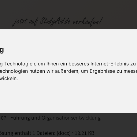
UM07
ig
 Technologien, um Ihnen ein besseres Internet-Erlebnis zu
fen
Kategorien
Studiengänge / Lehr
 Technologien nutzen wir außerdem, um Ergebnisse zu mess
wickeln.
und Organisationsentwicklung
 07 - Führung und Organisationsentwicklung
ösung enthält 1 Dateien: (docx) ~18.21 KB