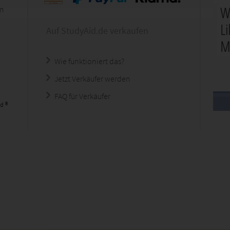
en
Auf StudyAid.de verkaufen
Wie funktioniert das?
Jetzt Verkäufer werden
FAQ für Verkäufer
d ®