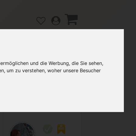
 ermöglichen und die Werbung, die Sie sehen,
gänge
Hilfe / FAQ
en, um zu verstehen, woher unsere Besucher
2,10 €
Verkäufer:
Ilse86