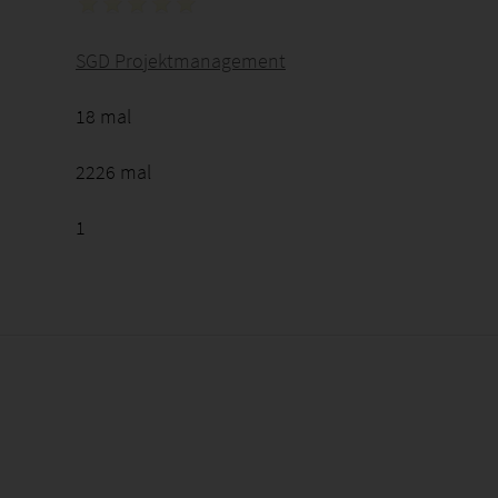
SGD Projektmanagement
18 mal
2226 mal
1