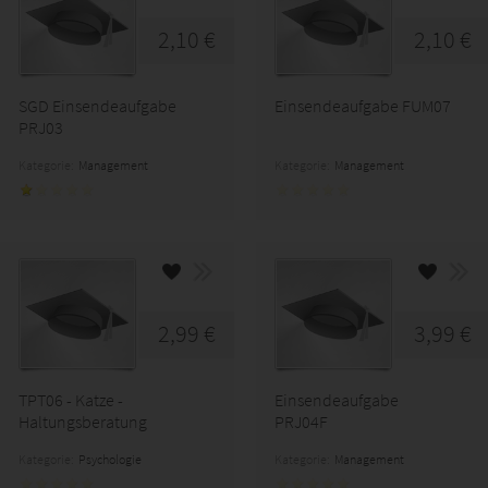
2,10 €
2,10 €
SGD Einsendeaufgabe
Einsendeaufgabe FUM07
PRJ03
Kategorie:
Management
Kategorie:
Management
2,99 €
3,99 €
TPT06 - Katze -
Einsendeaufgabe
Haltungsberatung
PRJ04F
Kategorie:
Psychologie
Kategorie:
Management