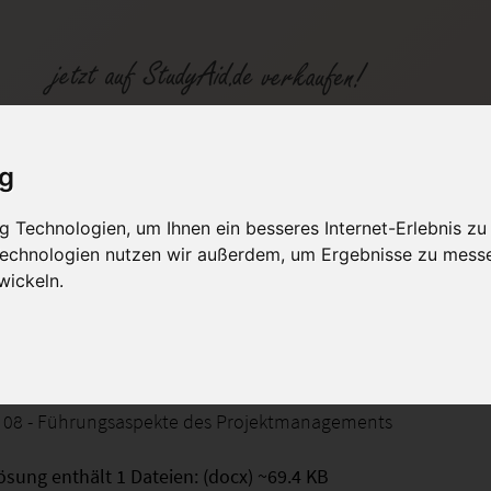
UM08
ig
 Technologien, um Ihnen ein besseres Internet-Erlebnis zu
fen
Kategorien
Studiengänge / Lehr
 Technologien nutzen wir außerdem, um Ergebnisse zu mess
wickeln.
saspekte des Projektmanagements
 08 - Führungsaspekte des Projektmanagements
ösung enthält 1 Dateien: (docx) ~69.4 KB