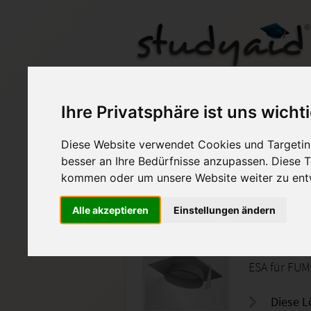
Einsendeaufgabe F
Ihre Privatsphäre ist uns wicht
Diese Website verwendet Cookies und Targeting
Auf StudyAid.de verkau
besser an Ihre Bedürfnisse anzupassen. Diese
kommen oder um unsere Website weiter zu ent
Startseite
Management
Alle akzeptieren
Einstellungen ändern
Führung
ESA für FUM
Diese L