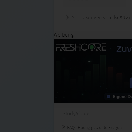
Alle Lösungen von Ilse86 an
Werbung
StudyAid.de
FAQ - Häufig gestellte Fragen