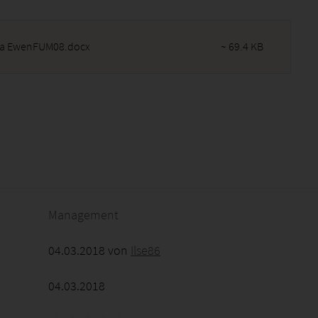
na EwenFUM08.docx
~ 69.4 KB
2026 - 20:57:24
Management
04.03.2018 von
Ilse86
04.03.2018