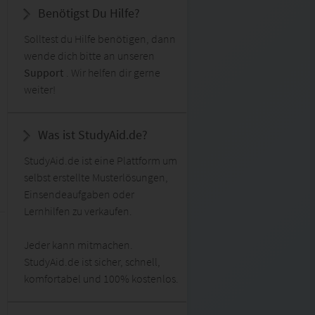
Benötigst Du Hilfe?
Solltest du Hilfe benötigen, dann
wende dich bitte an unseren
Support
. Wir helfen dir gerne
weiter!
Was ist StudyAid.de?
StudyAid.de ist eine Plattform um
selbst erstellte Musterlösungen,
Einsendeaufgaben oder
Lernhilfen zu verkaufen.
Jeder kann mitmachen.
StudyAid.de ist sicher, schnell,
komfortabel und 100% kostenlos.