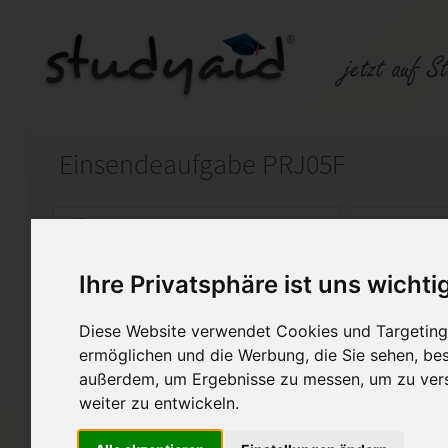
Einsendeaufgabe PRJ05F
Auf StudyAid.de verkaufen
Kateg
Ihre Privatsphäre ist uns wichti
Startseite
Management
Diese Website verwendet Cookies und Targeting 
Fallstudienheft Führungsas
ermöglichen und die Werbung, die Sie sehen, bes
außerdem, um Ergebnisse zu messen, um zu ver
ESA für die Fallstudie PRJ05F - 
weiter zu entwickeln.
Projektmanagement