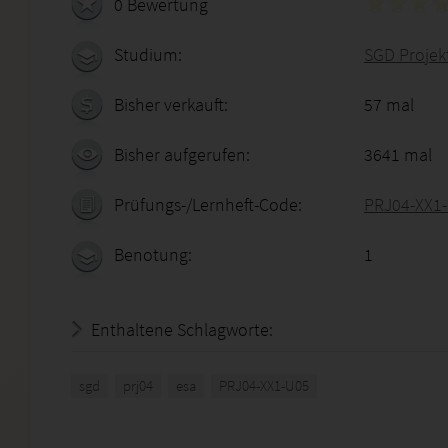
0 Bewertung
Studium:
SGD Proje
Bisher verkauft:
57 mal
Bisher aufgerufen:
3641 mal
Prüfungs-/Lernheft-Code:
PRJ04-XX1
Benotung:
1
Enthaltene Schlagworte:
sgd
prj04
esa
PRJ04-XX1-U05