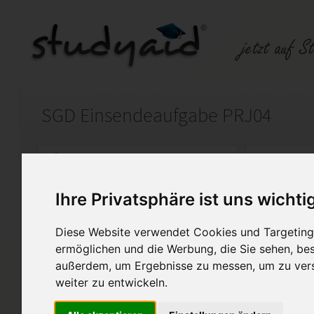
SGD Einsendeaufgabe PRJ04
Auf StudyAid.de verkaufen
Kateg
Ihre Privatsphäre ist uns wichti
Startseite
Management
Diese Website verwendet Cookies und Targeting 
Note 1.0
ermöglichen und die Werbung, die Sie sehen, bes
außerdem, um Ergebnisse zu messen, um zu ver
Projektmanagement Lehrgang b
weiter zu entwickeln.
Natürlich nicht 1/1 abgeben!