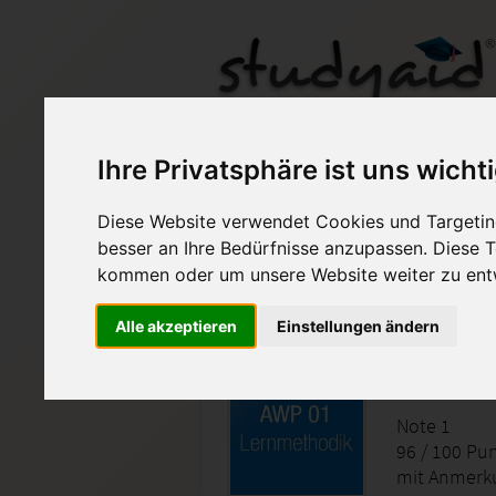
Ihre Privatsphäre ist uns wicht
Diese Website verwendet Cookies und Targeting
besser an Ihre Bedürfnisse anzupassen. Diese
Auf StudyAid.de verkau
kommen oder um unsere Website weiter zu ent
Startseite
Marketing
Alle akzeptieren
Einstellungen ändern
Lernmet
Note 1
96 / 100 Pu
mit Anmerk