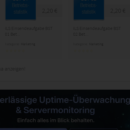
2,20 €
2,20 €
ILS Einsendeaufgabe BST
ILS Einsendeaufgabe BST
01 Bet...
02 Bet...
Kategorie:
Marketing
Kategorie:
Marketing
ka anzeigen!