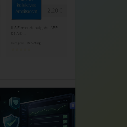
2,20 €
ILS Einsendeaufgabe ABR
01 Arb...
Kategorie:
Marketing