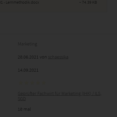
1 - Lernmethodik.docx
~ 74.39 KB
2026 - 04:54:09
Marketing
28.06.2021 von
schaessika
14.09.2021
Geprüfter Fachwirt für Marketing (IHK) / ILS,
SGD
18 mal