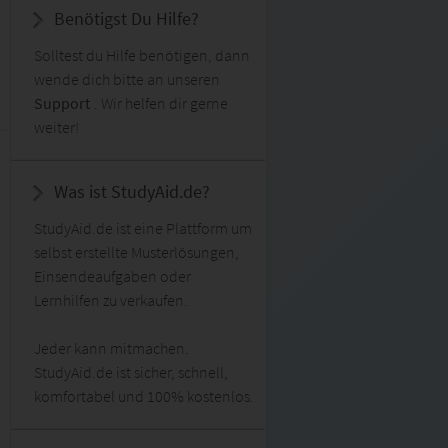
Benötigst Du Hilfe?
Solltest du Hilfe benötigen, dann
wende dich bitte an unseren
Support
. Wir helfen dir gerne
weiter!
Was ist StudyAid.de?
StudyAid.de ist eine Plattform um
selbst erstellte Musterlösungen,
Einsendeaufgaben oder
Lernhilfen zu verkaufen.
Jeder kann mitmachen.
StudyAid.de ist sicher, schnell,
komfortabel und 100% kostenlos.