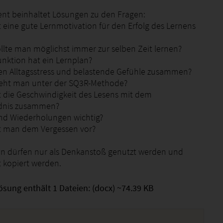
t beinhaltet Lösungen zu den Fragen:
t eine gute Lernmotivation für den Erfolg des Lernens
llte man möglichst immer zur selben Zeit lernen?
unktion hat ein Lernplan?
en Alltagsstress und belastende Gefühle zusammen?
teht man unter der SQ3R-Methode?
t die Geschwindigkeit des Lesens mit dem
ndnis zusammen?
nd Wiederholungen wichtig?
t man dem Vergessen vor?
n dürfen nur als Denkanstoß genutzt werden und
t kopiert werden.
ösung enthält 1 Dateien: (docx) ~74.39 KB