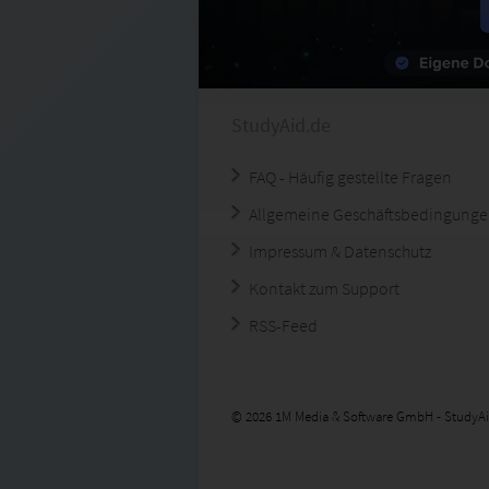
StudyAid.de
FAQ - Häufig gestellte Fragen
Allgemeine Geschäftsbedingung
Impressum & Datenschutz
Kontakt zum Support
RSS-Feed
© 2026 1M Media & Software GmbH - StudyAi