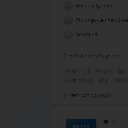
Bisher aufgerufen:
Prüfungs-/Lernheft-Code
Benotung:
Enthaltene Schlagworte:
AWP01
ILS
Fachwirt
Marke
AWP01-XX3-K08
MAR
AWP01-X
Mehr von
schaessika