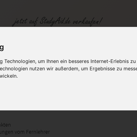
ig
ILS Einsendeaufgabe AWP 01 Lernmethodik - Note 1
 Technologien, um Ihnen ein besseres Internet-Erlebnis zu
 Technologien nutzen wir außerdem, um Ergebnisse zu mess
fen
Kategorien
Studiengänge / Lehr
wickeln.
hodik AWP01
nkten
ungen vom Fernlehrer