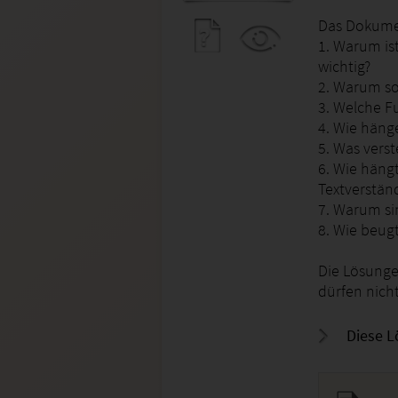
Das Dokumen
1. Warum is
wichtig?
2. Warum so
3. Welche F
4. Wie häng
5. Was vers
6. Wie häng
Textverstä
7. Warum si
8. Wie beug
Die Lösunge
dürfen nich
Diese L