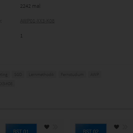
2242 mal
:
AWP01-XX3-K08
1
ting
SGD
Lernmethodik
Fernstudium
AWP
X3-K08