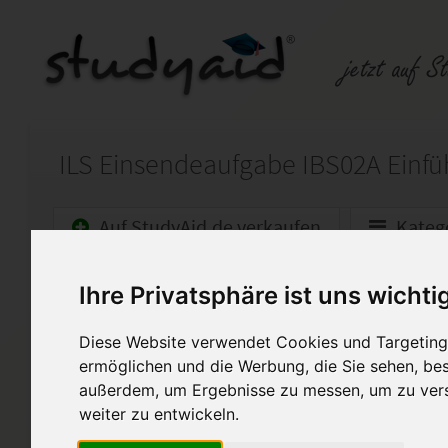
Auf StudyAid.de verkaufen
Kateg
Startseite
Marketing
Ihre Privatsphäre ist uns wichti
IBS02A Einführung E-Comme
Diese Website verwendet Cookies und Targeting 
ermöglichen und die Werbung, die Sie sehen, bes
Note 1
außerdem, um Ergebnisse zu messen, um zu ver
90,5 / 100 Punkten
weiter zu entwickeln.
mit Anmerkungen vom Fernle