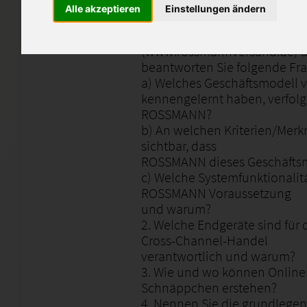
Alle akzeptieren
Einstellungen ändern
Das Dokument beinhaltet Lös
1. Bitte rufen Sie den Webs
(www.rossmannversand.de) a
beantworten Sie folgende Fr
a) Welches Geschäftsmodell v
kennengelernt haben, verfolg
ROSSMANN?
b) An welchen Kriterien/Merk
sichtbar, dass
ROSSMANN dieses Geschäftsm
c) Welche Systemfunktionalit
ROSSMANN Voraussetzung
und warum?
2. Welche Endgeräte sind für
Cross-Channel-Handel
verantwortlich und warum?
3. Wie und wo können Online
Schnäppchen erstehen?
4. Nennen Sie die grundlege