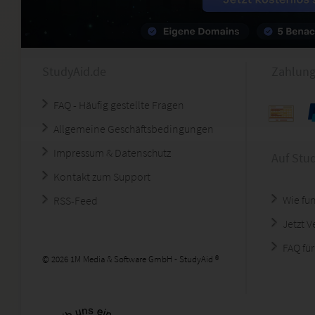
StudyAid.de
Zahlung
FAQ - Häufig gestellte Fragen
Allgemeine Geschäftsbedingungen
Impressum & Datenschutz
Auf Stu
Kontakt zum Support
Wie fun
RSS-Feed
Jetzt 
FAQ für
© 2026 1M Media & Software GmbH - StudyAid ®