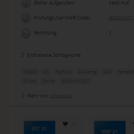
Bisher aufgerufen:
1640 mal
Prüfungs-/Lernheft-Code:
IBS02A-XX7
Benotung:
1
Enthaltene Schlagworte:
IBS02A
ILS
Fachwirt
Marketing
SGD
Fernstu
E-Com
Online
IBS02A-XX7-A17
Mehr von
schaessika