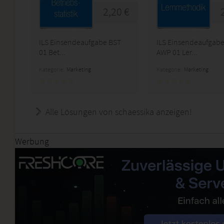
2,20 €
ILS Einsendeaufgabe BST
ILS Einsendeaufgab
01 Bet...
AWP 01 Ler...
Kategorie:
Marketing
Kategorie:
Marketing
Alle Lösungen von schaessika anzeigen!
Werbung