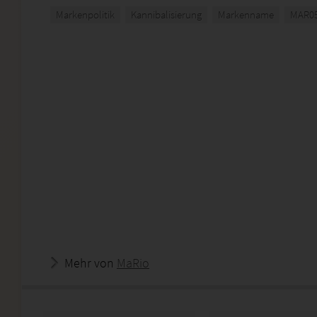
Markenpolitik
Kannibalisierung
Markenname
MAR05
Mehr von
MaRio