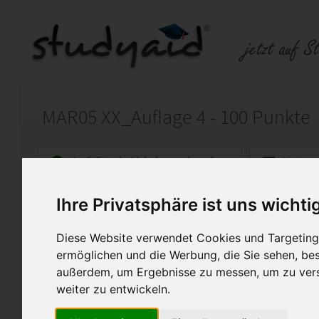
MAR05 XX_Auflage 4 - 100 Punkte
Auf StudyAid.de verkaufen
Kateg
Ihre Privatsphäre ist uns wichti
Startseite
Marketing
Diese Website verwendet Cookies und Targeting 
Produkt- und Leistungspoliti
ermöglichen und die Werbung, die Sie sehen, bes
außerdem, um Ergebnisse zu messen, um zu ver
Für die Einsendeaufgabe erhi
Fernstudium schloss ich mit 1
weiter zu entwickeln.
einzeln und im Paket „Fachwir