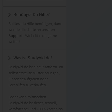
Benötigst Du Hilfe?
Solltest du Hilfe benötigen, dann
wende dich bitte an unseren
Support
. Wir helfen dir gerne
weiter!
Was ist StudyAid.de?
StudyAid.de ist eine Plattform um
selbst erstellte Musterlösungen,
Einsendeaufgaben oder
Lernhilfen zu verkaufen.
Jeder kann mitmachen.
StudyAid.de ist sicher, schnell,
komfortabel und 100% kostenlos.