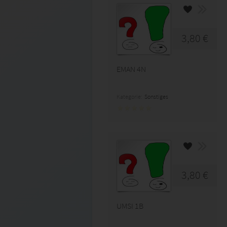
3,80 €
EMAN 4N
Kategorie:
Sonstiges
3,80 €
UMSI 1B