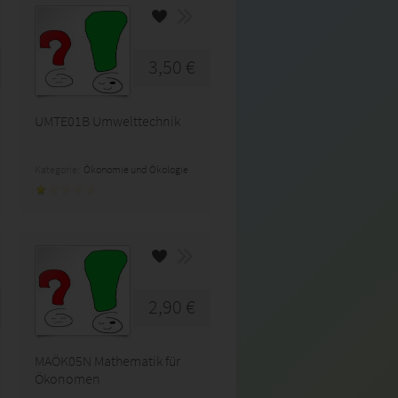
3,50 €
UMTE01B Umwelttechnik
Kategorie:
Ökonomie und Ökologie
2,90 €
MAÖK05N Mathematik für
Ökonomen