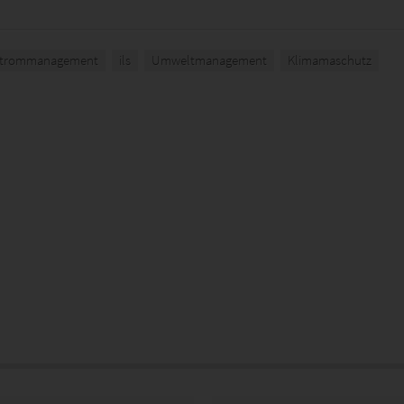
fstrommanagement
ils
Umweltmanagement
Klimamaschutz