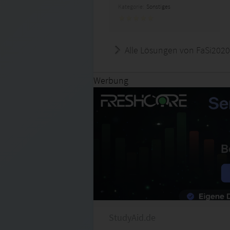
Kategorie:
Sonstiges
Alle Lösungen von FaSi2020
Werbung
StudyAid.de