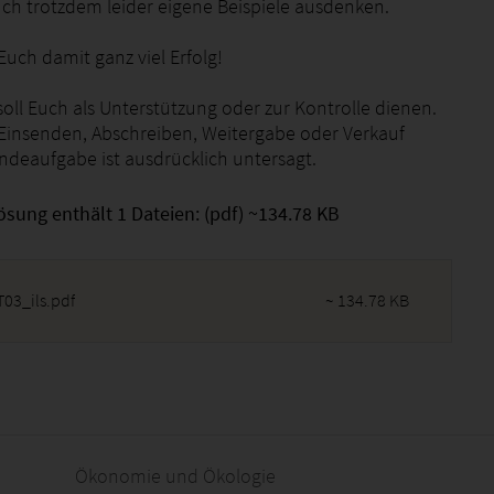
uch trotzdem leider eigene Beispiele ausdenken.
uch damit ganz viel Erfolg!
oll Euch als Unterstützung oder zur Kontrolle dienen.
 Einsenden, Abschreiben, Weitergabe oder Verkauf
endeaufgabe ist ausdrücklich untersagt.
ösung enthält 1 Dateien: (pdf) ~134.78 KB
03_ils.pdf
~ 134.78 KB
2026 - 21:13:21
Ökonomie und Ökologie