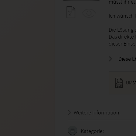
müsst ihr e
Ich wünsch E
Die Lösung s
Das direkte
dieser Eins
Diese L
UMST
Weitere Information:
20.07.
Kategorie: