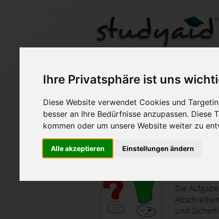
UMST03
Ihre Privatsphäre ist uns wicht
Diese Website verwendet Cookies und Targeting
Auf StudyAid.de verkau
besser an Ihre Bedürfnisse anzupassen. Diese
kommen oder um unsere Website weiter zu ent
Startseite
Ökonomie und Ökologie
Alle akzeptieren
Einstellungen ändern
Ressour
Die Aufgabe
Abschreiben
und Sicherh