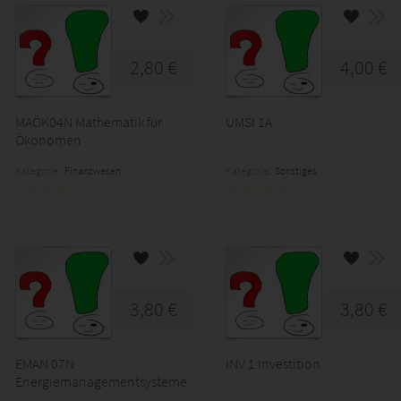
2,80 €
4,00 €
MAÖK04N Mathematik für
UMSI 1A
Ökonomen
Kategorie:
Finanzwesen
Kategorie:
Sonstiges
3,80 €
3,80 €
EMAN 07N
INV 1 Investition
Energiemanagementsysteme