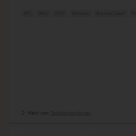
DFC
DBVC
DVCT
Definition
Business Coach
Pr
Mehr von
Tochterhamburgs