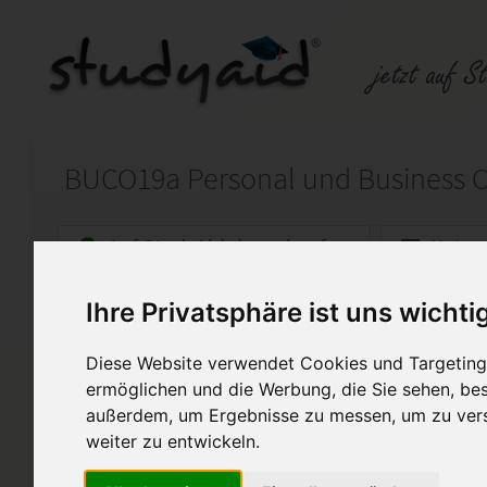
Auf StudyAid.de verkaufen
Kateg
Ihre Privatsphäre ist uns wichti
Startseite
Psychologie
Diese Website verwendet Cookies und Targeting 
Einsendeaufgabe 19 mit Note
ermöglichen und die Werbung, die Sie sehen, bes
außerdem, um Ergebnisse zu messen, um zu ver
Das ist meine Lösung zum Le
Ich stelle diese für euch als L
weiter zu entwickeln.
komplette Abschreiben ist nic