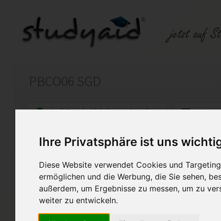
PBCO06 SGD
Auf StudyAid.de verkaufen
Kateg
Ihre Privatsphäre ist uns wichti
Startseite
Psychologie
Diese Website verwendet Cookies und Targeting 
Arbeit mit Glaubenssätzen
ermöglichen und die Werbung, die Sie sehen, bes
außerdem, um Ergebnisse zu messen, um zu ver
Aufgabenstellung Button links
Ich biete Ihnen zum Gedank
weiter zu entwickeln.
Einsendeaufgaben. Natürlich 