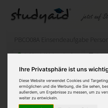
PBCO08A Einsendeaufgabe Person
Auf StudyAid.de verkaufen
Kateg
Ihre Privatsphäre ist uns wichti
Startseite
Psychologie
Diese Website verwendet Cookies und Targeting 
Partnerschaft und Familie
ermöglichen und die Werbung, die Sie sehen, bes
außerdem, um Ergebnisse zu messen, um zu ver
Hier ist meine Lösung zum Le
von 100 Punkten), März 2021 
weiter zu entwickeln.
ESA ist als Lernhilfe gedach