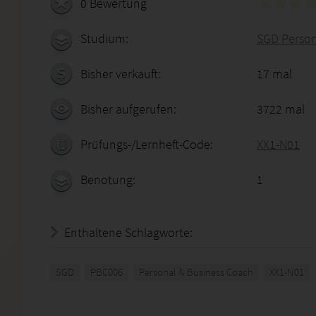
0 Bewertung
Studium:
SGD Person
Bisher verkauft:
17 mal
Bisher aufgerufen:
3722 mal
Prüfungs-/Lernheft-Code:
XX1-N01
Benotung:
1
Enthaltene Schlagworte:
SGD
PBC006
Personal & Business Coach
XX1-N01