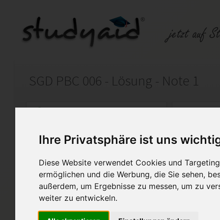
SGD PBC 006 - Lösung - Note 1
Auf StudyAid.de verkaufen
Kateg
Ihre Privatsphäre ist uns wichti
Startseite
Psychologie
Diese Website verwendet Cookies und Targeting 
Kognitives Umstrukturieren
ermöglichen und die Werbung, die Sie sehen, bes
außerdem, um Ergebnisse zu messen, um zu ver
mit Tutor Anmerkungen, Note 1,
weiter zu entwickeln.
Bitte nicht komplett abschreibe